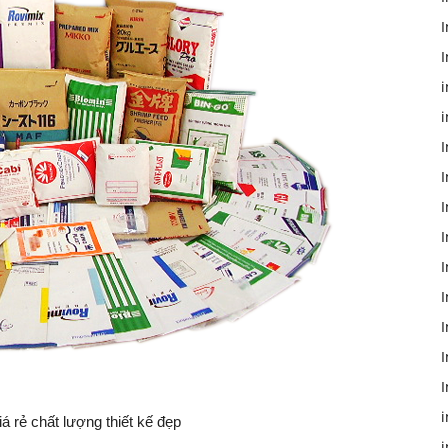
I
I
i
i
I
I
I
I
I
I
I
I
iá rẻ chất lượng thiết kế đẹp
i