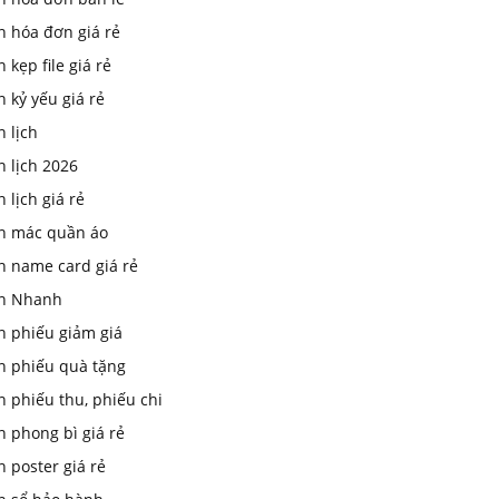
n hóa đơn giá rẻ
n kẹp file giá rẻ
n kỷ yếu giá rẻ
n lịch
n lịch 2026
n lịch giá rẻ
in mác quần áo
n name card giá rẻ
In Nhanh
n phiếu giảm giá
in phiếu quà tặng
n phiếu thu, phiếu chi
n phong bì giá rẻ
n poster giá rẻ