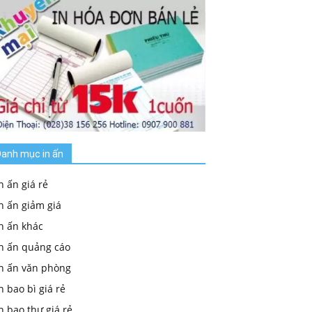
anh mục in ấn
n ấn giá rẻ
n ấn giảm giá
n ấn khác
In ấn quảng cáo
In ấn văn phòng
n bao bì giá rẻ
n bao thư giá rẻ