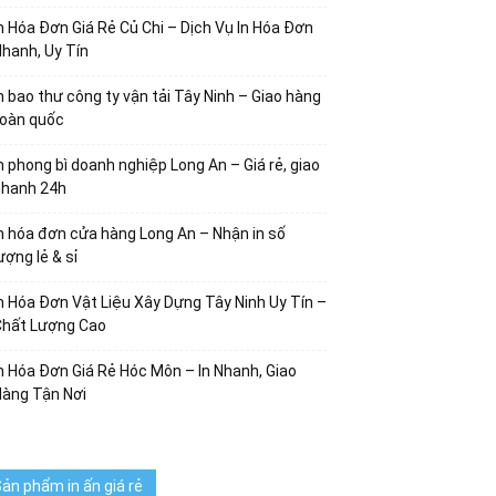
n Hóa Đơn Giá Rẻ Củ Chi – Dịch Vụ In Hóa Đơn
hanh, Uy Tín
n bao thư công ty vận tải Tây Ninh – Giao hàng
toàn quốc
n phong bì doanh nghiệp Long An – Giá rẻ, giao
nhanh 24h
n hóa đơn cửa hàng Long An – Nhận in số
ượng lẻ & sỉ
n Hóa Đơn Vật Liệu Xây Dựng Tây Ninh Uy Tín –
Chất Lượng Cao
n Hóa Đơn Giá Rẻ Hóc Môn – In Nhanh, Giao
Hàng Tận Nơi
ản phẩm in ấn giá rẻ