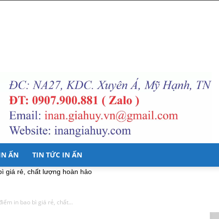
 IN ẤN
TIN TỨC IN ẤN
bì giá rẻ, chất lượng hoàn hảo
iểm in bao bì giá rẻ, chất...