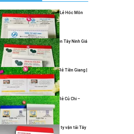
In Hóa Đơn Bán Lẻ Hóc Môn
Giá Rẻ – In...
July 3, 2026
In Hóa Đơn 2 Liên Tây Ninh Giá
Rẻ | In...
July 3, 2026
In Hóa Đơn Giá Rẻ Tiền Giang |
In Hóa Đơn...
June 19, 2026
In Hóa Đơn Giá Rẻ Củ Chi –
Dịch Vụ In...
June 15, 2026
In bao thư công ty vận tải Tây
Ninh – Giao...