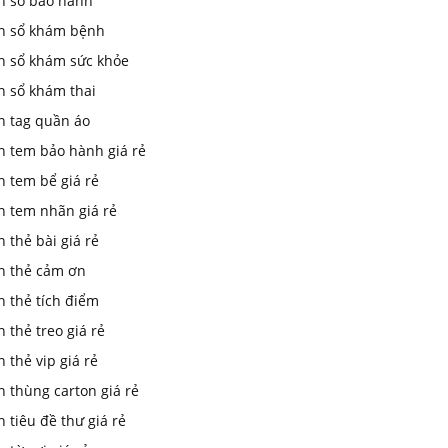
In sổ bảo hành
in sổ khám bệnh
in sổ khám sức khỏe
n sổ khám thai
n tag quần áo
n tem bảo hành giá rẻ
n tem bể giá rẻ
n tem nhãn giá rẻ
n thẻ bài giá rẻ
in thẻ cảm ơn
n thẻ tích điểm
n thẻ treo giá rẻ
n thẻ vip giá rẻ
n thùng carton giá rẻ
n tiêu đề thư giá rẻ