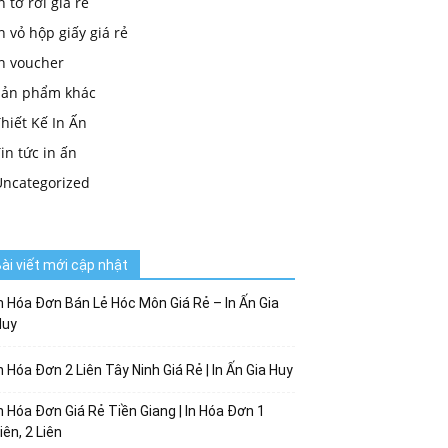
n tờ rơi giá rẻ
n vỏ hộp giấy giá rẻ
in voucher
Sản phẩm khác
hiết Kế In Ấn
in tức in ấn
Uncategorized
ài viết mới cập nhật
n Hóa Đơn Bán Lẻ Hóc Môn Giá Rẻ – In Ấn Gia
Huy
n Hóa Đơn 2 Liên Tây Ninh Giá Rẻ | In Ấn Gia Huy
n Hóa Đơn Giá Rẻ Tiền Giang | In Hóa Đơn 1
iên, 2 Liên