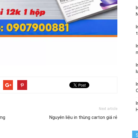
I
N
I
I
I
l
I
I
Next article
ững
Nguyên liệu in thùng carton giá rẻ
S