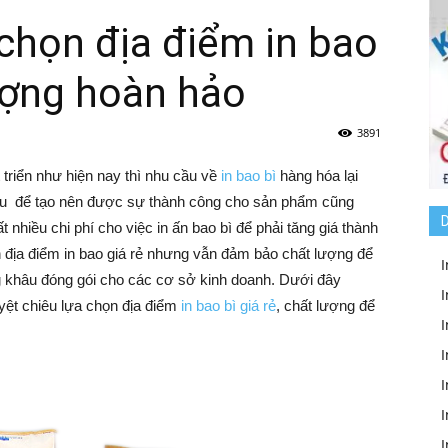
 chọn địa điểm in bao
lượng hoàn hảo
3891
triển như hiện nay thì nhu cầu về
in bao bì
hàng hóa lại
iếu để tạo nên được sự thành công cho sản phẩm cũng
D
hiều chi phí cho việc in ấn bao bì để phải tăng giá thành
 địa điểm in bao giá rẻ nhưng vẫn đảm bảo chất lượng để
I
ng khâu đóng gói cho các cơ sở kinh doanh. Dưới đây
I
uyệt chiêu lựa chọn địa điểm
in bao bì giá rẻ
, chất lượng để
I
I
I