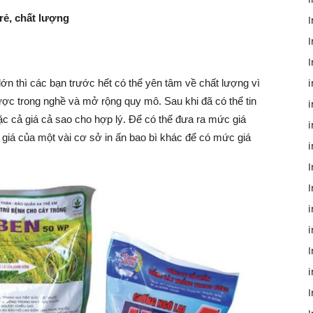
 rẻ, chất lượng
I
I
I
i
ớn thì các bạn trước hết có thể yên tâm về chất lượng vì
được trong nghề và mở rộng quy mô. Sau khi đã có thể tin
i
ặc cả giá cả sao cho hợp lý. Để có thể đưa ra mức giá
i
 giá của một vài cơ sở in ấn bao bì khác để có mức giá
I
i
I
i
I