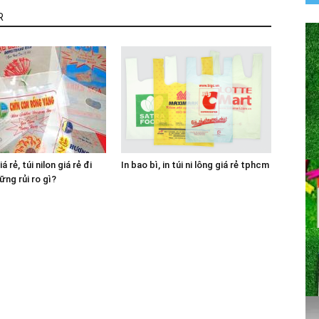
R
á rẻ, túi nilon giá rẻ đi
In bao bì, in túi ni lông giá rẻ tphcm
ững rủi ro gì?