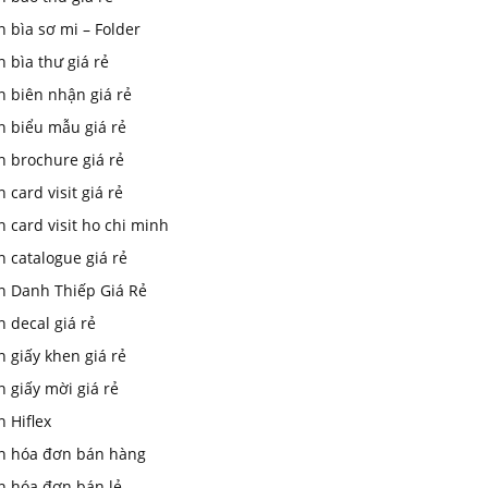
n bìa sơ mi – Folder
n bìa thư giá rẻ
n biên nhận giá rẻ
n biểu mẫu giá rẻ
n brochure giá rẻ
n card visit giá rẻ
n card visit ho chi minh
n catalogue giá rẻ
In Danh Thiếp Giá Rẻ
n decal giá rẻ
n giấy khen giá rẻ
n giấy mời giá rẻ
n Hiflex
in hóa đơn bán hàng
n hóa đơn bán lẻ