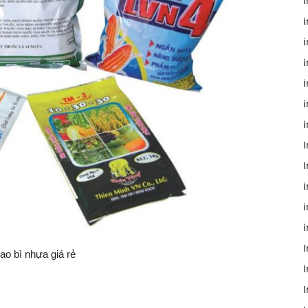
i
i
i
i
I
I
i
i
I
bao bì nhựa giá rẻ
I
I