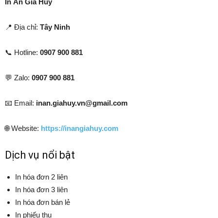
In Ấn Gia Huy
📍 Địa chỉ:
Tây Ninh
📞 Hotline:
0907 900 881
💬 Zalo:
0907 900 881
📧 Email:
inan.giahuy.vn@gmail.com
🌐 Website:
https://inangiahuy.com
Dịch vụ nổi bật
In hóa đơn 2 liên
In hóa đơn 3 liên
In hóa đơn bán lẻ
In phiếu thu