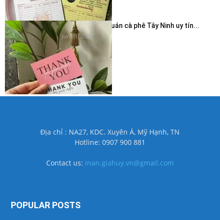
In thẻ cảm ơn quán cà phê Tây Ninh uy tín...
June 1, 2026
Địa chỉ : NA27, KDC. Xuyên Á, Mỹ Hạnh, TN
Hotline: 0907 900 881
Contact us:
inan.giahuy.vn@gmail.com
POPULAR POSTS