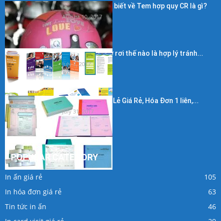
Những điều cần biết về Tem hợp quy CR là gì?
August 10, 2017
Kích thước in tờ rơi thế nào là hợp lý tránh...
July 7, 2017
In Hóa Đơn Bán Lẻ Giá Rẻ, Hóa Đơn 1 liên,...
July 31, 2017
POPULAR CATEGORY
In ấn giá rẻ
105
In hóa đơn giá rẻ
63
Tin tức in ấn
46