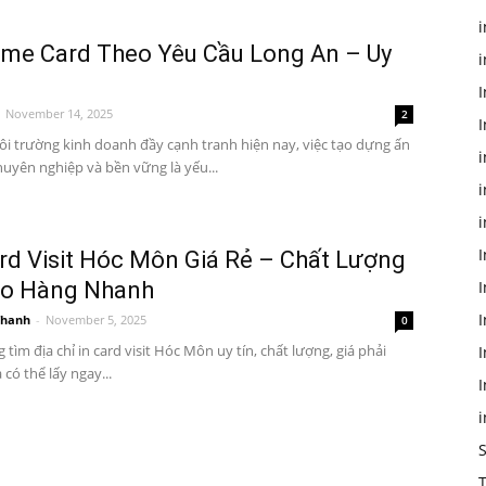
i
ame Card Theo Yêu Cầu Long An – Uy
i
I
November 14, 2025
2
I
i trường kinh doanh đầy cạnh tranh hiện nay, việc tạo dựng ấn
uyên nghiệp và bền vững là yếu...
i
i
I
ard Visit Hóc Môn Giá Rẻ – Chất Lượng
ao Hàng Nhanh
I
I
Thanh
-
November 5, 2025
0
 tìm địa chỉ in card visit Hóc Môn uy tín, chất lượng, giá phải
I
 có thể lấy ngay...
I
T