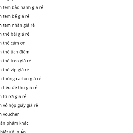
n tem bảo hành giá rẻ
n tem bể giá rẻ
n tem nhãn giá rẻ
n thẻ bài giá rẻ
in thẻ cảm ơn
n thẻ tích điểm
n thẻ treo giá rẻ
n thẻ vip giá rẻ
n thùng carton giá rẻ
n tiêu đề thư giá rẻ
n tờ rơi giá rẻ
n vỏ hộp giấy giá rẻ
in voucher
Sản phẩm khác
hiết Kế In Ấn