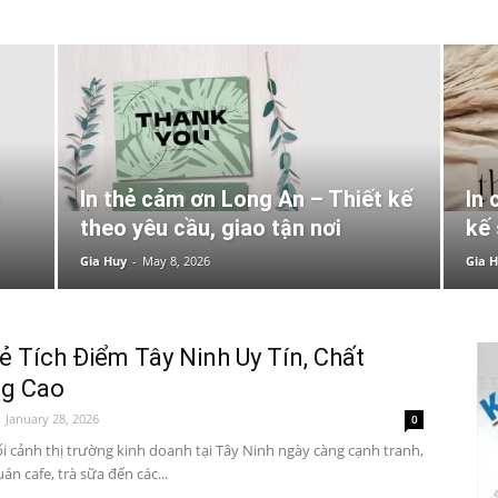
In thẻ cảm ơn Long An – Thiết kế
In 
theo yêu cầu, giao tận nơi
kế 
Gia Huy
-
May 8, 2026
Gia 
ẻ Tích Điểm Tây Ninh Uy Tín, Chất
g Cao
January 28, 2026
0
i cảnh thị trường kinh doanh tại Tây Ninh ngày càng cạnh tranh,
án cafe, trà sữa đến các...