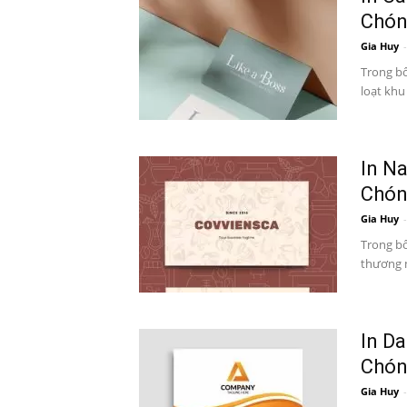
Chón
Gia Huy
-
Trong bố
loạt khu
In N
Chó
Gia Huy
-
Trong bố
thương m
In D
Chó
Gia Huy
-