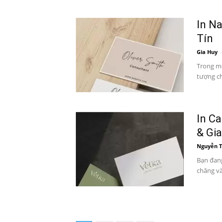
In N
Tín
Gia Huy
-
Trong mô
tượng ch
In C
& Gi
Nguyễn 
Bạn đang
chăng và