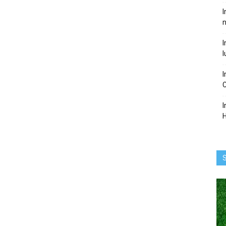
I
I
l
I
I
S