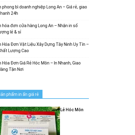
n phong bì doanh nghiệp Long An – Giá rẻ, giao
nhanh 24h
n hóa đơn cửa hàng Long An – Nhận in số
ượng lẻ & sỉ
n Hóa Đơn Vật Liệu Xây Dựng Tây Ninh Uy Tín –
Chất Lượng Cao
n Hóa Đơn Giá Rẻ Hóc Môn – In Nhanh, Giao
Hàng Tận Nơi
ản phẩm in ấn giá rẻ
In Hóa Đơn Bán Lẻ Hóc Môn
Giá Rẻ – In...
July 3, 2026