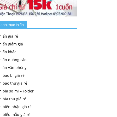
anh mục in ấn
n ấn giá rẻ
n ấn giảm giá
n ấn khác
In ấn quảng cáo
In ấn văn phòng
n bao bì giá rẻ
n bao thư giá rẻ
n bìa sơ mi – Folder
n bìa thư giá rẻ
n biên nhận giá rẻ
n biểu mẫu giá rẻ