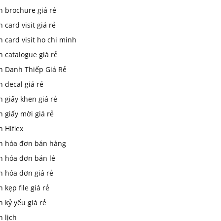
n brochure giá rẻ
n card visit giá rẻ
n card visit ho chi minh
n catalogue giá rẻ
In Danh Thiếp Giá Rẻ
n decal giá rẻ
n giấy khen giá rẻ
n giấy mời giá rẻ
n Hiflex
in hóa đơn bán hàng
n hóa đơn bán lẻ
n hóa đơn giá rẻ
n kẹp file giá rẻ
n kỷ yếu giá rẻ
n lịch