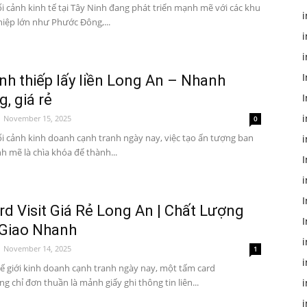
i cảnh kinh tế tại Tây Ninh đang phát triển mạnh mẽ với các khu
i
iệp lớn như Phước Đông,...
i
I
nh thiếp lấy liền Long An – Nhanh
, giá rẻ
i
November 15, 2025
0
i cảnh kinh doanh cạnh tranh ngày nay, việc tạo ấn tượng ban
 mẽ là chìa khóa để thành...
I
i
I
rd Visit Giá Rẻ Long An | Chất Lượng
 Giao Nhanh
November 14, 2025
1
ế giới kinh doanh cạnh tranh ngày nay, một tấm card
ông chỉ đơn thuần là mảnh giấy ghi thông tin liên...
i
i