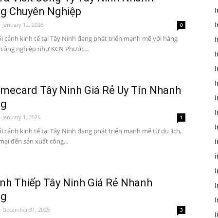
g Chuyên Nghiệp
I
I
January 12, 2026
0
i cảnh kinh tế tại Tây Ninh đang phát triển mạnh mẽ với hàng
I
 công nghiệp như KCN Phước...
I
I
amecard Tây Ninh Giá Rẻ Uy Tín Nhanh
I
ng
I
January 1, 2026
1
I
i cảnh kinh tế tại Tây Ninh đang phát triển mạnh mẽ từ du lịch,
ại đến sản xuất công...
i
I
anh Thiếp Tây Ninh Giá Rẻ Nhanh
I
ng
I
December 31, 2025
3
i