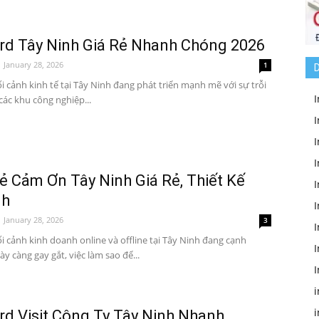
ard Tây Ninh Giá Rẻ Nhanh Chóng 2026
January 28, 2026
1
D
i cảnh kinh tế tại Tây Ninh đang phát triển mạnh mẽ với sự trỗi
I
các khu công nghiệp...
I
I
ẻ Cảm Ơn Tây Ninh Giá Rẻ, Thiết Kế
nh
I
January 28, 2026
3
I
i cảnh kinh doanh online và offline tại Tây Ninh đang cạnh
I
ày càng gay gắt, việc làm sao để...
I
i
i
rd Visit Công Ty Tây Ninh Nhanh