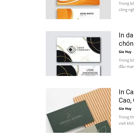
Trong bố
công ngh
In da
chóng
Gia Huy
-
Trong bố
đầu mạnh
In Ca
Cao,
Gia Huy
-
Trong th
visit kh