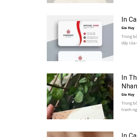
In C
Gia Huy
-
Trong bố
dậy của 
In Th
Nha
Gia Huy
-
Trong bố
tranh ng
In Ca