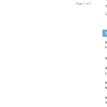
Page 1 of 3
T
B
I
I
I
L
I
N
I