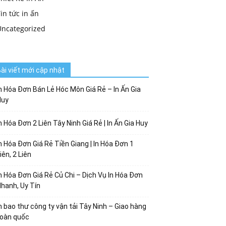
in tức in ấn
Uncategorized
ài viết mới cập nhật
n Hóa Đơn Bán Lẻ Hóc Môn Giá Rẻ – In Ấn Gia
Huy
n Hóa Đơn 2 Liên Tây Ninh Giá Rẻ | In Ấn Gia Huy
n Hóa Đơn Giá Rẻ Tiền Giang | In Hóa Đơn 1
iên, 2 Liên
n Hóa Đơn Giá Rẻ Củ Chi – Dịch Vụ In Hóa Đơn
hanh, Uy Tín
n bao thư công ty vận tải Tây Ninh – Giao hàng
toàn quốc