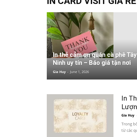
IN CARD VISIT GIÁ RẺ
In thẻ cảm ơn quán cà phê Tây
Ninh uy tín – Báo giá tận nơi
Gia Huy
-
June 1, 2026
In Th
Lượn
Gia Huy
-
Trong bố
từ các qu