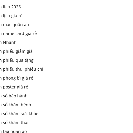
n lịch 2026
n lịch giá rẻ
in mác quần áo
n name card giá rẻ
In Nhanh
n phiếu giảm giá
in phiếu quà tặng
n phiếu thu, phiếu chi
n phong bì giá rẻ
n poster giá rẻ
In sổ bảo hành
in sổ khám bệnh
in sổ khám sức khỏe
n sổ khám thai
n tag quần áo