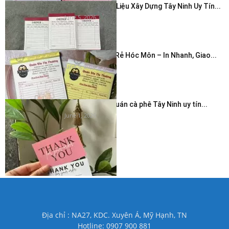
In Hóa Đơn Vật Liệu Xây Dựng Tây Ninh Uy Tín...
June 5, 2026
In Hóa Đơn Giá Rẻ Hóc Môn – In Nhanh, Giao...
June 5, 2026
In thẻ cảm ơn quán cà phê Tây Ninh uy tín...
June 1, 2026
Địa chỉ : NA27, KDC. Xuyên Á, Mỹ Hạnh, TN
Hotline: 0907 900 881