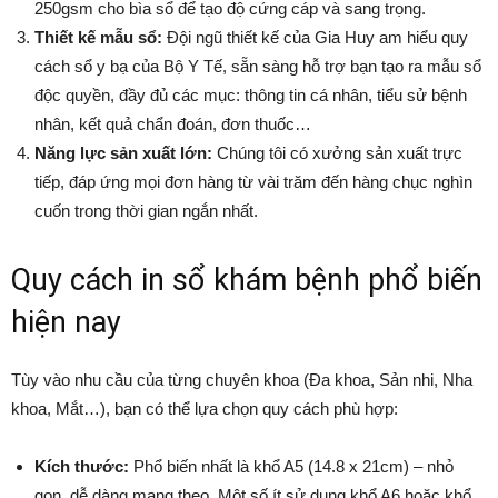
250gsm cho bìa sổ để tạo độ cứng cáp và sang trọng.
Thiết kế mẫu sổ:
Đội ngũ thiết kế của Gia Huy am hiểu quy
cách sổ y bạ của Bộ Y Tế, sẵn sàng hỗ trợ bạn tạo ra mẫu sổ
độc quyền, đầy đủ các mục: thông tin cá nhân, tiểu sử bệnh
nhân, kết quả chẩn đoán, đơn thuốc…
Năng lực sản xuất lớn:
Chúng tôi có xưởng sản xuất trực
tiếp, đáp ứng mọi đơn hàng từ vài trăm đến hàng chục nghìn
cuốn trong thời gian ngắn nhất.
Quy cách in sổ khám bệnh phổ biến
hiện nay
Tùy vào nhu cầu của từng chuyên khoa (Đa khoa, Sản nhi, Nha
khoa, Mắt…), bạn có thể lựa chọn quy cách phù hợp:
Kích thước:
Phổ biến nhất là khổ A5 (14.8 x 21cm) – nhỏ
gọn, dễ dàng mang theo. Một số ít sử dụng khổ A6 hoặc khổ