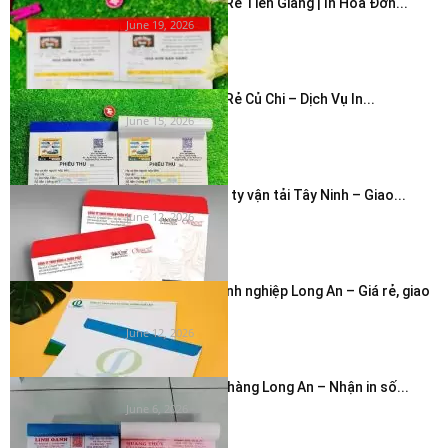
In Hóa Đơn Giá Rẻ Tiền Giang | In Hóa Đơn...
June 19, 2026
In Hóa Đơn Giá Rẻ Củ Chi – Dịch Vụ In...
June 15, 2026
In bao thư công ty vận tải Tây Ninh – Giao...
June 12, 2026
In phong bì doanh nghiệp Long An – Giá rẻ, giao
nhanh...
June 12, 2026
In hóa đơn cửa hàng Long An – Nhận in số...
June 6, 2026