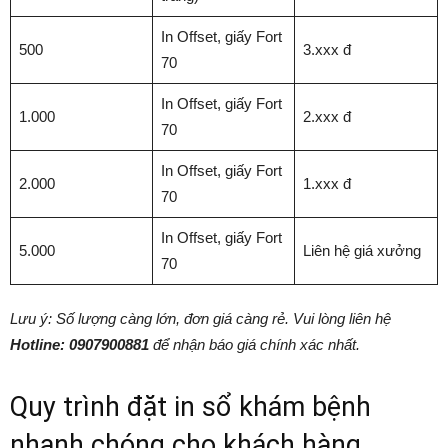
In Offset, giấy Fort
500
3.xxx đ
70
In Offset, giấy Fort
1.000
2.xxx đ
70
In Offset, giấy Fort
2.000
1.xxx đ
70
In Offset, giấy Fort
5.000
Liên hệ giá xưởng
70
Lưu ý: Số lượng càng lớn, đơn giá càng rẻ. Vui lòng liên hệ
Hotline: 0907900881
để nhận báo giá chính xác nhất.
Quy trình đặt in sổ khám bệnh
nhanh chóng cho khách hàng