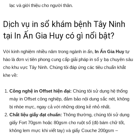
lạc và giới thiệu cho người thân.
Dịch vụ in sổ khám bệnh Tây Ninh
tại In Ấn Gia Huy có gì nổi bật?
Với kinh nghiệm nhiều năm trong ngành in ấn,
In Ấn Gia Huy
tự
hào là đơn vị tiên phong cung cấp giải pháp in sổ y bạ chuyên sâu
cho khu vực Tây Ninh. Chúng tôi đáp ứng các tiêu chuẩn khắt
khe về:
Công nghệ in Offset hiện đại:
Chúng tôi sử dụng hệ thống
máy in Offset công nghiệp, đảm bảo nội dung sắc nét, không
bị nhòe mực, ngay cả với những dòng kẻ nhỏ nhất.
Chất liệu giấy đạt chuẩn:
Thông thường, chúng tôi sử dụng
giấy Fort 70gsm hoặc 80gsm cho ruột sổ (độ bám chữ tốt,
không lem mực khi viết tay) và giấy Couche 200gsm –