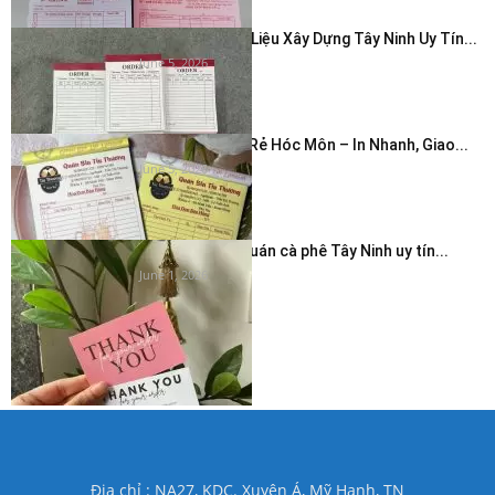
In Hóa Đơn Vật Liệu Xây Dựng Tây Ninh Uy Tín...
June 5, 2026
In Hóa Đơn Giá Rẻ Hóc Môn – In Nhanh, Giao...
June 5, 2026
In thẻ cảm ơn quán cà phê Tây Ninh uy tín...
June 1, 2026
Địa chỉ : NA27, KDC. Xuyên Á, Mỹ Hạnh, TN