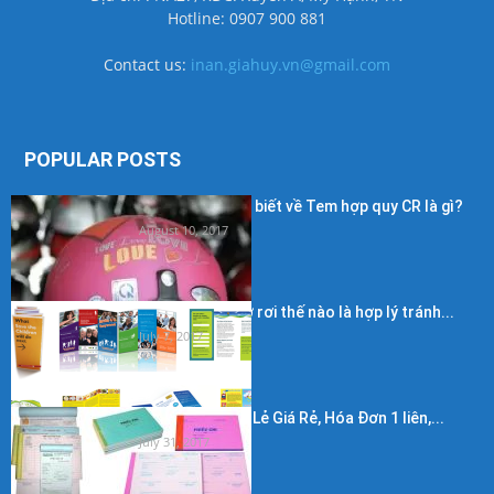
Hotline: 0907 900 881
Contact us:
inan.giahuy.vn@gmail.com
POPULAR POSTS
Những điều cần biết về Tem hợp quy CR là gì?
August 10, 2017
Kích thước in tờ rơi thế nào là hợp lý tránh...
July 7, 2017
In Hóa Đơn Bán Lẻ Giá Rẻ, Hóa Đơn 1 liên,...
July 31, 2017