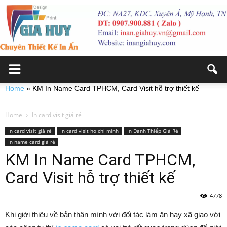
Home
»
KM In Name Card TPHCM, Card Visit hỗ trợ thiết kế
Home
In card visit giá rẻ
In card visit giá rẻ
In card visit ho chi minh
In Danh Thiếp Giá Rẻ
In name card giá rẻ
KM In Name Card TPHCM,
Card Visit hỗ trợ thiết kế
4778
Khi giới thiệu về bản thân mình với đối tác làm ăn hay xã giao với