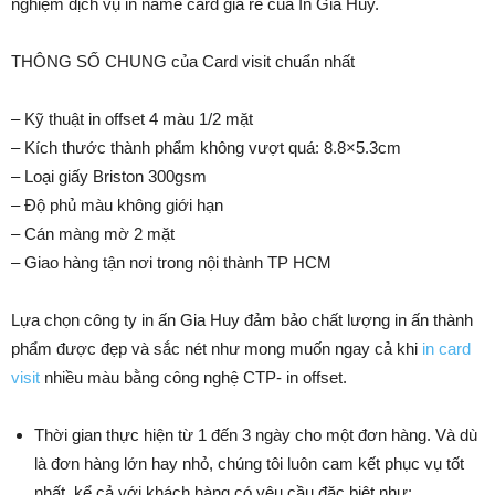
nghiệm dịch vụ in name card giá rẻ của In Gia Huy.
THÔNG SỐ CHUNG của Card visit chuẩn nhất
– Kỹ thuật in offset 4 màu 1/2 mặt
– Kích thước thành phẩm không vượt quá: 8.8×5.3cm
– Loại giấy Briston 300gsm
– Độ phủ màu không giới hạn
– Cán màng mờ 2 mặt
– Giao hàng tận nơi trong nội thành TP HCM
Lựa chọn công ty in ấn Gia Huy đảm bảo chất lượng in ấn thành
phẩm được đẹp và sắc nét như mong muốn ngay cả khi
in card
visit
nhiều màu bằng công nghệ CTP- in offset.
Thời gian thực hiện từ 1 đến 3 ngày cho một đơn hàng. Và dù
là đơn hàng lớn hay nhỏ, chúng tôi luôn cam kết phục vụ tốt
nhất, kể cả với khách hàng có yêu cầu đặc biệt như: