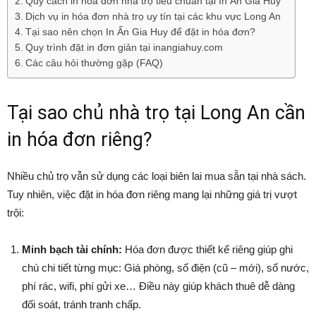
Quy cách in hóa đơn nhà trọ tiêu chuẩn tại In Ấn Gia Huy
Dịch vụ in hóa đơn nhà trọ uy tín tại các khu vực Long An
Tại sao nên chọn In Ấn Gia Huy để đặt in hóa đơn?
Quy trình đặt in đơn giản tại inangiahuy.com
Các câu hỏi thường gặp (FAQ)
Tại sao chủ nhà trọ tại Long An cần
in hóa đơn riêng?
Nhiều chủ trọ vẫn sử dụng các loại biên lai mua sẵn tại nhà sách.
Tuy nhiên, việc đặt in hóa đơn riêng mang lại những giá trị vượt
trội:
Minh bạch tài chính:
Hóa đơn được thiết kế riêng giúp ghi
chú chi tiết từng mục: Giá phòng, số điện (cũ – mới), số nước,
phí rác, wifi, phí gửi xe… Điều này giúp khách thuê dễ dàng
đối soát, tránh tranh chấp.