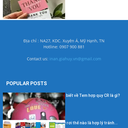
Địa chỉ : NA27, KDC. Xuyên Á, Mỹ Hạnh, TN
Hotline: 0907 900 881
Contact us:
inan.giahuy.vn@gmail.com
POPULAR POSTS
Những điều cần biết về Tem hợp quy CR là gì?
August 10, 2017
Kích thước in tờ rơi thế nào là hợp lý tránh...