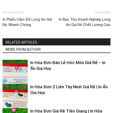
Previous article
Next article
In Phiếu Cầm Đồ Long An Giá
In Bao Thư Doanh Nghiệp Long
Rẻ, Nhanh Chóng
An Giá Rẻ Chất Lượng Cao
RELATED ARTICLES
MORE FROM AUTHOR
In Hóa Đơn Bán Lẻ Hóc Môn Giá Rẻ – In
Ấn Gia Huy
In Hóa Đơn 2 Liên Tây Ninh Giá Rẻ | In Ấn
Gia Huy
In Hóa Đơn Giá Rẻ Tiền Giang | In Hóa