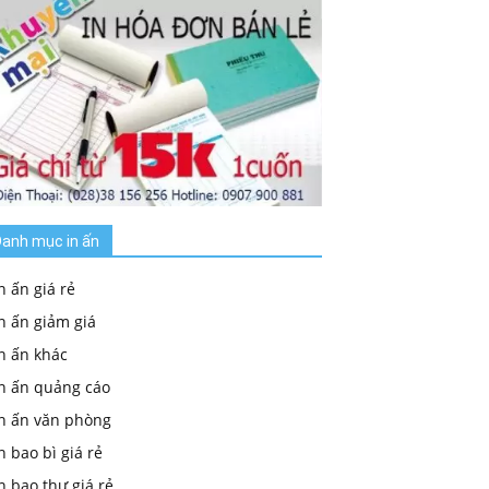
anh mục in ấn
n ấn giá rẻ
n ấn giảm giá
n ấn khác
In ấn quảng cáo
In ấn văn phòng
n bao bì giá rẻ
n bao thư giá rẻ