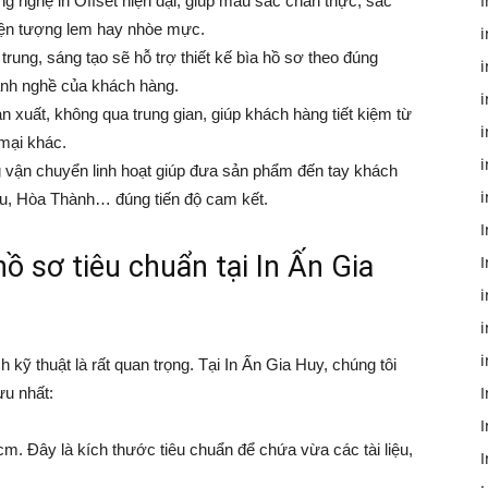
 nghệ in Offset hiện đại, giúp màu sắc chân thực, sắc
 hiện tượng lem hay nhòe mực.
trung, sáng tạo sẽ hỗ trợ thiết kế bìa hồ sơ theo đúng
ành nghề của khách hàng.
i
ản xuất, không qua trung gian, giúp khách hàng tiết kiệm từ
i
mại khác.
i
 vận chuyển linh hoạt giúp đưa sản phẩm đến tay khách
i
ầu, Hòa Thành… đúng tiến độ cam kết.
I
 hồ sơ tiêu chuẩn tại In Ấn Gia
I
i
i
kỹ thuật là rất quan trọng. Tại In Ấn Gia Huy, chúng tôi
I
ưu nhất:
I
. Đây là kích thước tiêu chuẩn để chứa vừa các tài liệu,
I