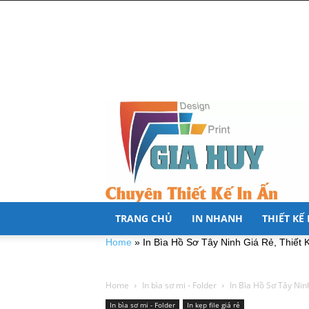
TRANG CHỦ
IN NHANH
THIẾT KẾ
Home
»
In Bìa Hồ Sơ Tây Ninh Giá Rẻ, Thiết
Home
In bìa sơ mi - Folder
In Bìa Hồ Sơ Tây Nin
In bìa sơ mi - Folder
In kẹp file giá rẻ