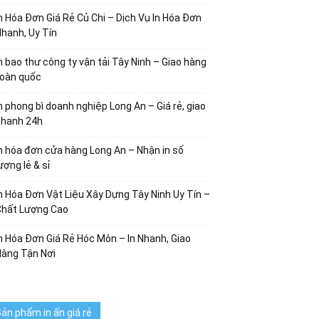
n Hóa Đơn Giá Rẻ Củ Chi – Dịch Vụ In Hóa Đơn
hanh, Uy Tín
n bao thư công ty vận tải Tây Ninh – Giao hàng
toàn quốc
n phong bì doanh nghiệp Long An – Giá rẻ, giao
nhanh 24h
n hóa đơn cửa hàng Long An – Nhận in số
ượng lẻ & sỉ
n Hóa Đơn Vật Liệu Xây Dựng Tây Ninh Uy Tín –
Chất Lượng Cao
n Hóa Đơn Giá Rẻ Hóc Môn – In Nhanh, Giao
Hàng Tận Nơi
ản phẩm in ấn giá rẻ