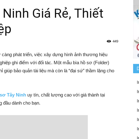
 Ninh Giá Rẻ, Thiết
ệp
449
 càng phát triển, việc xây dựng hình ảnh thương hiệu
ghiệp ghi điểm với đối tác. Một mẫu bìa hồ sơ (Folder)
D
hỉ giúp bảo quản tài liệu mà còn là “đại sứ” thầm lặng cho
I
I
 sơ Tây Ninh
uy tín, chất lượng cao với giá thành tại
I
g đầu dành cho bạn.
I
I