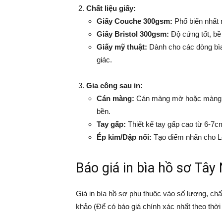
Chất liệu giấy:
Giấy Couche 300gsm:
Phổ biến nhất 
Giấy Bristol 300gsm:
Độ cứng tốt, bề
Giấy mỹ thuật:
Dành cho các dòng bìa
giác.
Gia công sau in:
Cán màng:
Cán màng mờ hoặc màng b
bền.
Tay gấp:
Thiết kế tay gấp cao từ 6-7cm
Ép kim/Dập nổi:
Tạo điểm nhấn cho Lo
Báo giá in bìa hồ sơ Tây
Giá in bìa hồ sơ phụ thuộc vào số lượng, chấ
khảo (Để có báo giá chính xác nhất theo thời 