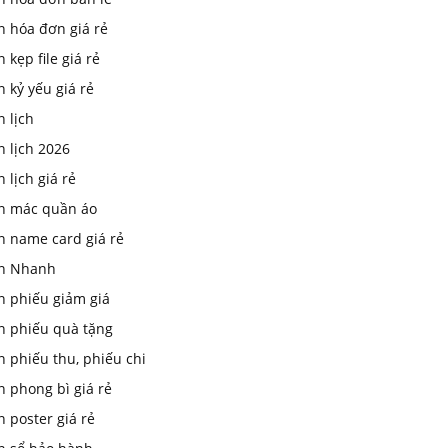
n hóa đơn giá rẻ
n kẹp file giá rẻ
n kỷ yếu giá rẻ
n lịch
n lịch 2026
n lịch giá rẻ
in mác quần áo
n name card giá rẻ
In Nhanh
n phiếu giảm giá
in phiếu quà tặng
n phiếu thu, phiếu chi
n phong bì giá rẻ
n poster giá rẻ