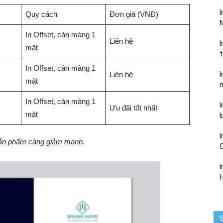
I
Quy cách
Đơn giá (VNĐ)
N
In Offset, cán màng 1
Liên hệ
I
mặt
In Offset, cán màng 1
Liên hệ
I
mặt
In Offset, cán màng 1
I
Ưu đãi tốt nhất
mặt
l
I
 sản phẩm càng giảm mạnh.
I
S