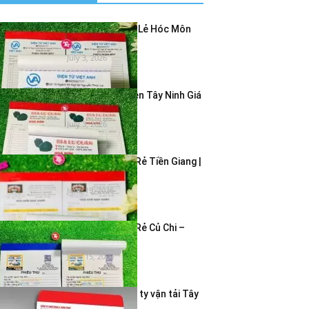
In Hóa Đơn Bán Lẻ Hóc Môn
Giá Rẻ – In...
July 3, 2026
In Hóa Đơn 2 Liên Tây Ninh Giá
Rẻ | In...
July 3, 2026
In Hóa Đơn Giá Rẻ Tiền Giang |
In Hóa Đơn...
June 19, 2026
In Hóa Đơn Giá Rẻ Củ Chi –
Dịch Vụ In...
June 15, 2026
In bao thư công ty vận tải Tây
Ninh – Giao...