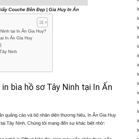
I
Giấy Couche Bền Đẹp | Gia Huy In Ấn
I
I
 Ninh tại In Ấn Gia Huy?
i
tại In Ấn Gia Huy
)
i
 Tây Ninh
i
I
in bìa hồ sơ Tây Ninh tại In Ấn
i
I
 ấn quảng cáo và bộ nhận diện thương hiệu, In Ấn Gia Huy
i
 tại Tây Ninh. Chúng tôi mang đến sự khác biệt nhờ:
I