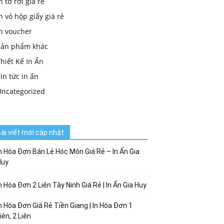
n tờ rơi giá rẻ
n vỏ hộp giấy giá rẻ
in voucher
Sản phẩm khác
hiết Kế In Ấn
in tức in ấn
Uncategorized
ài viết mới cập nhật
n Hóa Đơn Bán Lẻ Hóc Môn Giá Rẻ – In Ấn Gia
Huy
n Hóa Đơn 2 Liên Tây Ninh Giá Rẻ | In Ấn Gia Huy
n Hóa Đơn Giá Rẻ Tiền Giang | In Hóa Đơn 1
iên, 2 Liên