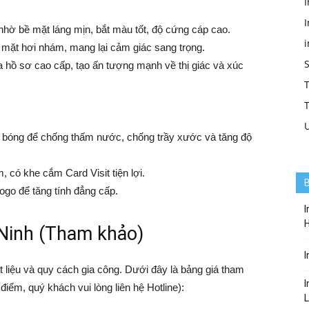
I
I
nhờ bề mặt láng mịn, bắt màu tốt, độ cứng cáp cao.
 mặt hơi nhám, mang lại cảm giác sang trọng.
 hồ sơ cao cấp, tạo ấn tượng mạnh về thị giác và xúc
T
T
óng để chống thấm nước, chống trầy xước và tăng độ
, có khe cắm Card Visit tiện lợi.
B
go để tăng tính đẳng cấp.
I
 Ninh (Tham khảo)
I
t liệu và quy cách gia công. Dưới đây là bảng giá tham
I
điểm, quý khách vui lòng liên hệ Hotline):
L