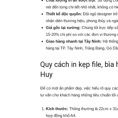
Chất lượng in ấn vượt trội:
Sử dụng công
nét đến từng chi tiết nhỏ nhất, không có
Thiết kế độc quyền:
Đội ngũ designer trẻ 
nhận diện thương hiệu, phong thủy và ng
Giá gốc tại xưởng:
Chúng tôi trực tiếp s
15-20% chi phí so với các đơn vị thương 
Giao hàng nhanh tại Tây Ninh:
Hệ thống
hàng tại TP. Tây Ninh, Trảng Bàng, Gò D
Quy cách in kẹp file, bìa
Huy
Để có một ấn phẩm đẹp, việc hiểu rõ quy cách 
tư vấn cho khách hàng những tiêu chuẩn tối 
Kích thước:
Thông thường là 22cm x 31cm
hợp đồng khổ A4.