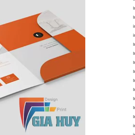
I
I
i
i
I
I
I
I
I
I
I
I
i