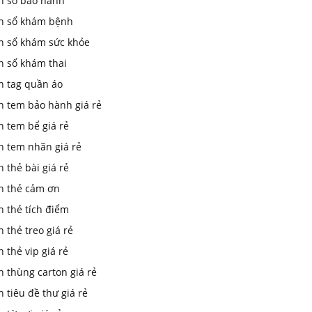
In sổ bảo hành
in sổ khám bệnh
in sổ khám sức khỏe
n sổ khám thai
n tag quần áo
n tem bảo hành giá rẻ
n tem bể giá rẻ
n tem nhãn giá rẻ
n thẻ bài giá rẻ
in thẻ cảm ơn
n thẻ tích điểm
n thẻ treo giá rẻ
n thẻ vip giá rẻ
n thùng carton giá rẻ
n tiêu đề thư giá rẻ