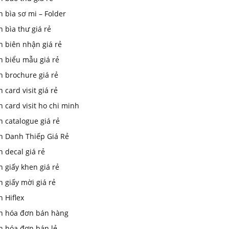
n bìa sơ mi – Folder
n bìa thư giá rẻ
n biên nhận giá rẻ
n biểu mẫu giá rẻ
n brochure giá rẻ
n card visit giá rẻ
n card visit ho chi minh
n catalogue giá rẻ
In Danh Thiếp Giá Rẻ
n decal giá rẻ
n giấy khen giá rẻ
n giấy mời giá rẻ
n Hiflex
in hóa đơn bán hàng
n hóa đơn bán lẻ