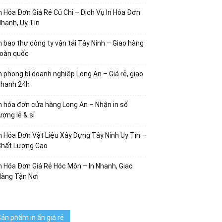
n Hóa Đơn Giá Rẻ Củ Chi – Dịch Vụ In Hóa Đơn
hanh, Uy Tín
n bao thư công ty vận tải Tây Ninh – Giao hàng
toàn quốc
n phong bì doanh nghiệp Long An – Giá rẻ, giao
nhanh 24h
n hóa đơn cửa hàng Long An – Nhận in số
ượng lẻ & sỉ
n Hóa Đơn Vật Liệu Xây Dựng Tây Ninh Uy Tín –
Chất Lượng Cao
n Hóa Đơn Giá Rẻ Hóc Môn – In Nhanh, Giao
Hàng Tận Nơi
ản phẩm in ấn giá rẻ