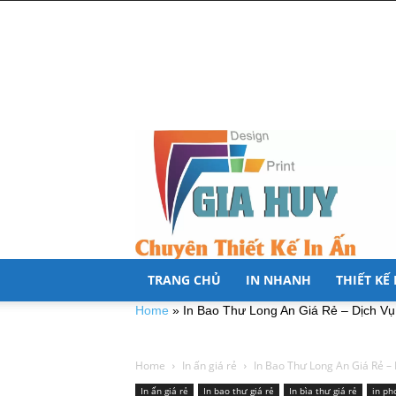
TRANG CHỦ
IN NHANH
THIẾT KẾ
Home
»
In Bao Thư Long An Giá Rẻ – Dịch V
Home
In ấn giá rẻ
In Bao Thư Long An Giá Rẻ –
In ấn giá rẻ
In bao thư giá rẻ
In bìa thư giá rẻ
in ph