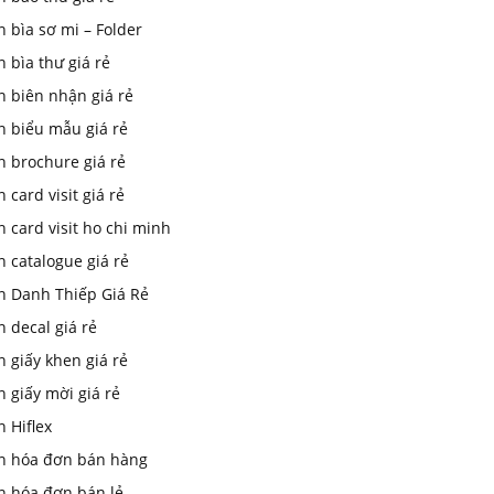
n bìa sơ mi – Folder
n bìa thư giá rẻ
n biên nhận giá rẻ
n biểu mẫu giá rẻ
n brochure giá rẻ
n card visit giá rẻ
n card visit ho chi minh
n catalogue giá rẻ
In Danh Thiếp Giá Rẻ
n decal giá rẻ
n giấy khen giá rẻ
n giấy mời giá rẻ
n Hiflex
in hóa đơn bán hàng
n hóa đơn bán lẻ