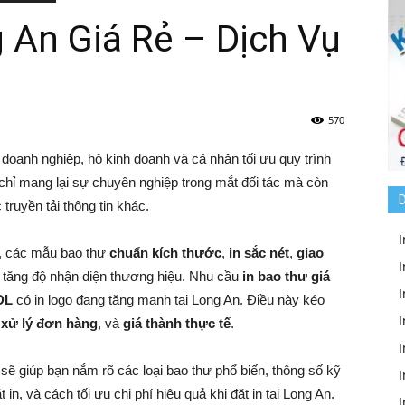
 An Giá Rẻ – Dịch Vụ
570
p doanh nghiệp, hộ kinh doanh và cá nhân tối ưu quy trình
 chỉ mang lại sự chuyên nghiệp trong mắt đối tác mà còn
D
 truyền tải thông tin khác.
I
t, các mẫu bao thư
chuẩn kích thước
,
in sắc nét
,
giao
I
p tăng độ nhận diện thương hiệu. Nhu cầu
in bao thư giá
I
DL
có in logo đang tăng mạnh tại Long An. Điều này kéo
 xử lý đơn hàng
, và
giá thành thực tế
.
sẽ giúp bạn nắm rõ các loại bao thư phổ biến, thông số kỹ
I
t in, và cách tối ưu chi phí hiệu quả khi đặt in tại Long An.
I