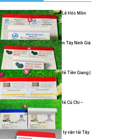
In Hóa Đơn Bán Lẻ Hóc Môn
Giá Rẻ – In...
July 3, 2026
In Hóa Đơn 2 Liên Tây Ninh Giá
Rẻ | In...
July 3, 2026
In Hóa Đơn Giá Rẻ Tiền Giang |
In Hóa Đơn...
June 19, 2026
In Hóa Đơn Giá Rẻ Củ Chi –
Dịch Vụ In...
June 15, 2026
In bao thư công ty vận tải Tây
Ninh – Giao...