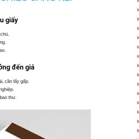
ệu giấy
i
 chú.
i
ng.
i
ao.
i
I
ởng đến giá
I
i, cần lấy gấp.
nghiệp.
i
 bao thư.
i
I
I
I