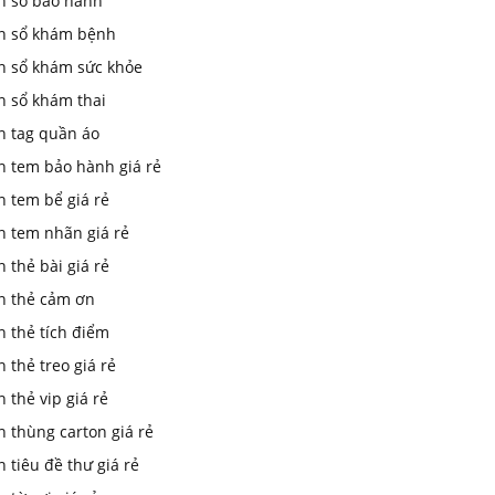
In sổ bảo hành
in sổ khám bệnh
in sổ khám sức khỏe
n sổ khám thai
n tag quần áo
n tem bảo hành giá rẻ
n tem bể giá rẻ
n tem nhãn giá rẻ
n thẻ bài giá rẻ
in thẻ cảm ơn
n thẻ tích điểm
n thẻ treo giá rẻ
n thẻ vip giá rẻ
n thùng carton giá rẻ
n tiêu đề thư giá rẻ