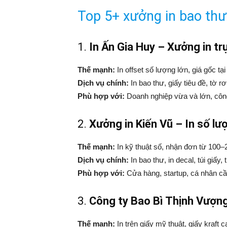
Top 5+ xưởng in bao thư 
1.
In Ấn Gia Huy – Xưởng in tr
Thế mạnh:
In offset số lượng lớn, giá gốc tạ
Dịch vụ chính:
In bao thư, giấy tiêu đề, tờ r
Phù hợp với:
Doanh nghiệp vừa và lớn, công 
2.
Xưởng in Kiến Vũ – In số lượ
Thế mạnh:
In kỹ thuật số, nhận đơn từ 100–2
Dịch vụ chính:
In bao thư, in decal, túi giấy, 
Phù hợp với:
Cửa hàng, startup, cá nhân cần
3.
Công ty Bao Bì Thịnh Vượng
Thế mạnh:
In trên giấy mỹ thuật, giấy kraft 