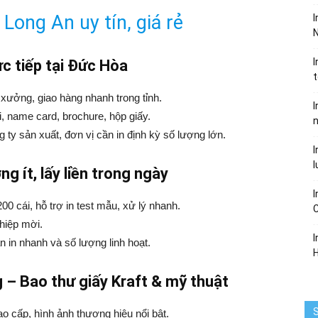
Long An uy tín, giá rẻ
I
N
I
ực tiếp tại Đức Hòa
i xưởng, giao hàng nhanh trong tỉnh.
I
ơi, name card, brochure, hộp giấy.
ty sản xuất, đơn vị cần in định kỳ số lượng lớn.
I
l
ng ít, lấy liền trong ngày
I
00 cái, hỗ trợ in test mẫu, xử lý nhanh.
thiệp mời.
I
 in nhanh và số lượng linh hoạt.
 – Bao thư giấy Kraft & mỹ thuật
S
cao cấp, hình ảnh thương hiệu nổi bật.