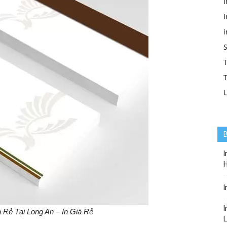
I
I
T
T
B
I
I
I
 Rẻ Tại Long An – In Giá Rẻ
L