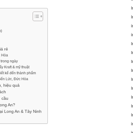
I
I
i
m)
i
I
iá rẻ
I
c Hòa
I
n trong ngày
y Kraft & mỹ thuật
I
thiết kế đến thành phẩm
 Bến Lức, Đức Hòa
n, hiệu quả
I
ách
I
u cầu
Long An?
I
tại Long An & Tây Ninh
I
i