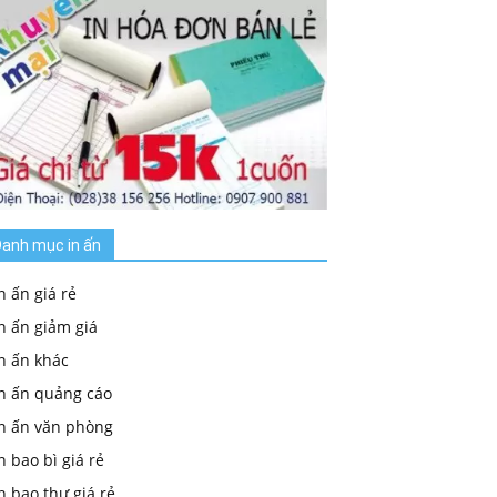
anh mục in ấn
n ấn giá rẻ
n ấn giảm giá
n ấn khác
In ấn quảng cáo
In ấn văn phòng
n bao bì giá rẻ
n bao thư giá rẻ