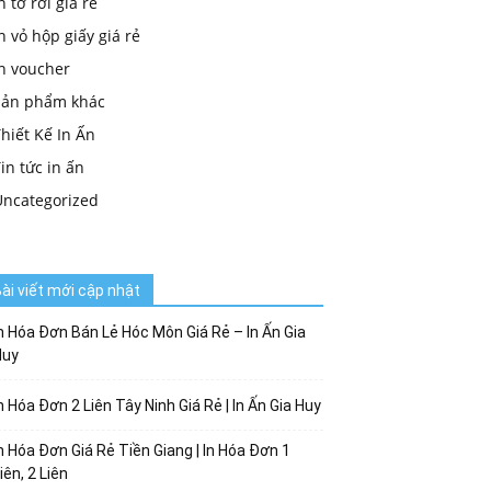
n tờ rơi giá rẻ
n vỏ hộp giấy giá rẻ
in voucher
Sản phẩm khác
hiết Kế In Ấn
in tức in ấn
Uncategorized
ài viết mới cập nhật
n Hóa Đơn Bán Lẻ Hóc Môn Giá Rẻ – In Ấn Gia
Huy
n Hóa Đơn 2 Liên Tây Ninh Giá Rẻ | In Ấn Gia Huy
n Hóa Đơn Giá Rẻ Tiền Giang | In Hóa Đơn 1
iên, 2 Liên