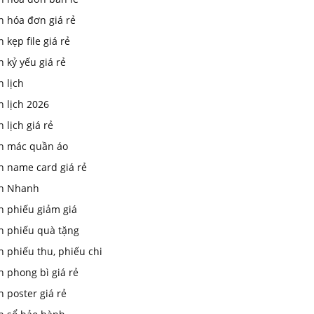
n hóa đơn giá rẻ
n kẹp file giá rẻ
n kỷ yếu giá rẻ
n lịch
n lịch 2026
n lịch giá rẻ
in mác quần áo
n name card giá rẻ
In Nhanh
n phiếu giảm giá
in phiếu quà tặng
n phiếu thu, phiếu chi
n phong bì giá rẻ
n poster giá rẻ