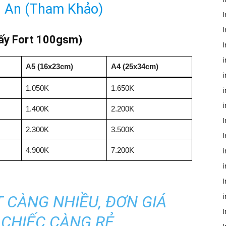
g An (Tham Khảo)
I
I
giấy Fort 100gsm)
I
i
A5 (16x23cm)
A4 (25x34cm)
i
1.050K
1.650K
i
1.400K
2.200K
I
2.300K
3.500K
4.900K
7.200K
i
I
i
 CÀNG NHIỀU, ĐƠN GIÁ
I
 CHIẾC CÀNG RẺ.