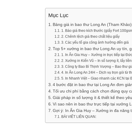
Mục Lục
Bảng giá in bao thư Long An (Tham Khảo)
1. Báo giá theo kích thước (giấy Fort 100gs
2. Chênh lệch giá theo chất liệu giấy
3. Các yếu tố gia công ảnh hưởng đến giá
Top 5+ xưởng in bao thư Long An uy tín, g
1. In Ấn Gia Huy – Xưởng in trực tiếp tại Đứ
2. Xưởng in Kiến Vũ – In số lượng ít, lấy liề
3. Công ty Bao Bì Thịnh Vượng – Bao thư giấ
4. In Ấn Long An 24H – Dịch vụ trọn gói từ 
5. In Nhanh Việt – Giao nhanh các KCN tại
4 bước đặt in bao thư tại Long An đơn giả
Tối ưu chi phí bằng cách chọn đúng quy c
Giải pháp in số lượng ít & thiết kế theo yê
Vì sao nên in bao thư trực tiếp tại xưởng 
Gợi ý: In Ấn Gia Huy – Xưởng in đa năng 
BÀI VIẾT LIÊN QUAN: