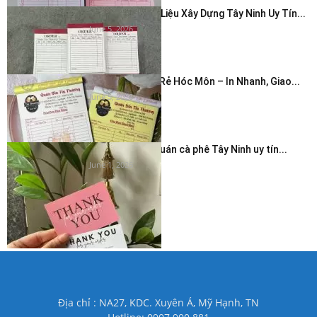
In Hóa Đơn Vật Liệu Xây Dựng Tây Ninh Uy Tín...
June 5, 2026
In Hóa Đơn Giá Rẻ Hóc Môn – In Nhanh, Giao...
June 5, 2026
In thẻ cảm ơn quán cà phê Tây Ninh uy tín...
June 1, 2026
Địa chỉ : NA27, KDC. Xuyên Á, Mỹ Hạnh, TN