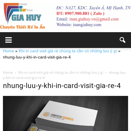
Home
»
Khi in card visit giá rẻ chúng ta cần có những lưu ý gì
»
nhung-luu-y-khi-in-card-visit-gia-re-4
Home
Khi in card visit giá rẻ chúng ta cần có những lưu ý gì
nhung-luu-
y-khi-in-card-visit-gia-re-4
nhung-luu-y-khi-in-card-visit-gia-re-4