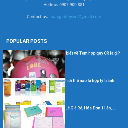
Hotline: 0907 900 881
Contact us:
inan.giahuy.vn@gmail.com
POPULAR POSTS
Những điều cần biết về Tem hợp quy CR là gì?
August 10, 2017
Kích thước in tờ rơi thế nào là hợp lý tránh...
July 7, 2017
In Hóa Đơn Bán Lẻ Giá Rẻ, Hóa Đơn 1 liên,...
July 31, 2017