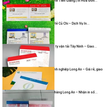
In Hóa Đơn Giá Rẻ Tiền Giang | In Hóa Đơn...
June 19, 2026
In Hóa Đơn Giá Rẻ Củ Chi – Dịch Vụ In...
June 15, 2026
In bao thư công ty vận tải Tây Ninh – Giao...
June 12, 2026
In phong bì doanh nghiệp Long An – Giá rẻ, giao
nhanh...
June 12, 2026
In hóa đơn cửa hàng Long An – Nhận in số...
June 6, 2026