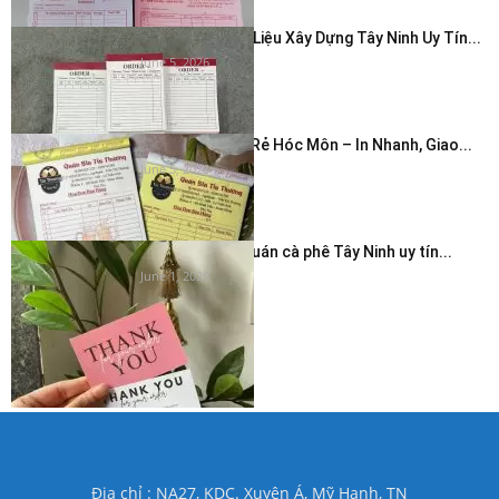
In Hóa Đơn Vật Liệu Xây Dựng Tây Ninh Uy Tín...
June 5, 2026
In Hóa Đơn Giá Rẻ Hóc Môn – In Nhanh, Giao...
June 5, 2026
In thẻ cảm ơn quán cà phê Tây Ninh uy tín...
June 1, 2026
Địa chỉ : NA27, KDC. Xuyên Á, Mỹ Hạnh, TN