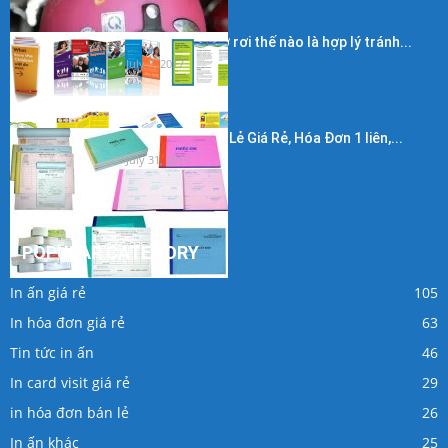
Kích thước in tờ rơi thế nào là hợp lý tránh...
July 7, 2017
In Hóa Đơn Bán Lẻ Giá Rẻ, Hóa Đơn 1 liên,...
July 31, 2017
POPULAR CATEGORY
In ấn giá rẻ
105
In hóa đơn giá rẻ
63
Tin tức in ấn
46
In card visit giá rẻ
29
in hóa đơn bán lẻ
26
In ấn khác
25