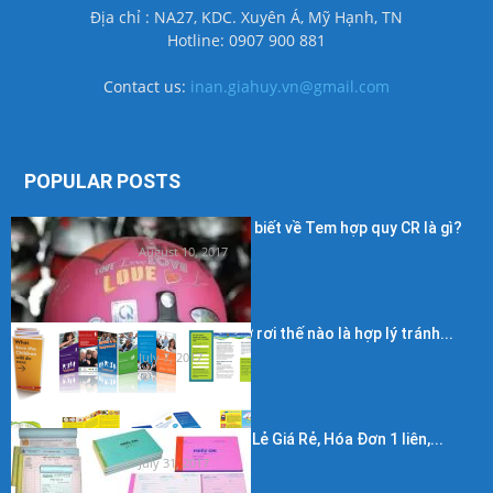
Địa chỉ : NA27, KDC. Xuyên Á, Mỹ Hạnh, TN
Hotline: 0907 900 881
Contact us:
inan.giahuy.vn@gmail.com
POPULAR POSTS
Những điều cần biết về Tem hợp quy CR là gì?
August 10, 2017
Kích thước in tờ rơi thế nào là hợp lý tránh...
July 7, 2017
In Hóa Đơn Bán Lẻ Giá Rẻ, Hóa Đơn 1 liên,...
July 31, 2017