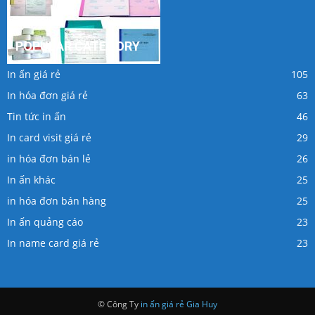
POPULAR CATEGORY
In ấn giá rẻ
105
In hóa đơn giá rẻ
63
Tin tức in ấn
46
In card visit giá rẻ
29
in hóa đơn bán lẻ
26
In ấn khác
25
in hóa đơn bán hàng
25
In ấn quảng cáo
23
In name card giá rẻ
23
© Công Ty
in ấn giá rẻ
Gia Huy