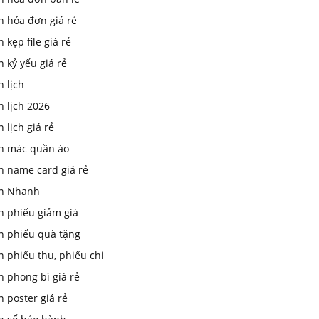
n hóa đơn giá rẻ
n kẹp file giá rẻ
n kỷ yếu giá rẻ
n lịch
n lịch 2026
n lịch giá rẻ
in mác quần áo
n name card giá rẻ
In Nhanh
n phiếu giảm giá
in phiếu quà tặng
n phiếu thu, phiếu chi
n phong bì giá rẻ
n poster giá rẻ