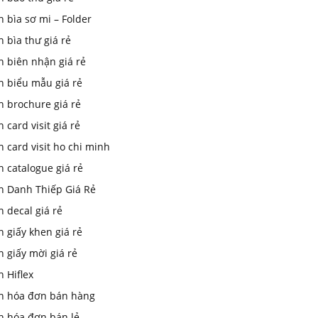
n bìa sơ mi – Folder
n bìa thư giá rẻ
n biên nhận giá rẻ
n biểu mẫu giá rẻ
n brochure giá rẻ
n card visit giá rẻ
n card visit ho chi minh
n catalogue giá rẻ
In Danh Thiếp Giá Rẻ
n decal giá rẻ
n giấy khen giá rẻ
n giấy mời giá rẻ
n Hiflex
in hóa đơn bán hàng
n hóa đơn bán lẻ