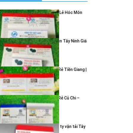
In Hóa Đơn Bán Lẻ Hóc Môn
Giá Rẻ – In...
July 3, 2026
In Hóa Đơn 2 Liên Tây Ninh Giá
Rẻ | In...
July 3, 2026
In Hóa Đơn Giá Rẻ Tiền Giang |
In Hóa Đơn...
June 19, 2026
In Hóa Đơn Giá Rẻ Củ Chi –
Dịch Vụ In...
June 15, 2026
In bao thư công ty vận tải Tây
Ninh – Giao...