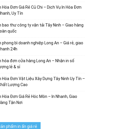
n Hóa Đơn Giá Rẻ Củ Chi – Dịch Vụ In Hóa Đơn
hanh, Uy Tín
n bao thư công ty vận tải Tây Ninh – Giao hàng
toàn quốc
n phong bì doanh nghiệp Long An – Giá rẻ, giao
nhanh 24h
n hóa đơn cửa hàng Long An – Nhận in số
ượng lẻ & sỉ
n Hóa Đơn Vật Liệu Xây Dựng Tây Ninh Uy Tín –
Chất Lượng Cao
n Hóa Đơn Giá Rẻ Hóc Môn – In Nhanh, Giao
Hàng Tận Nơi
ản phẩm in ấn giá rẻ