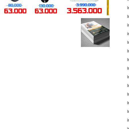
I
I
i
i
I
I
I
I
I
I
I
I
i