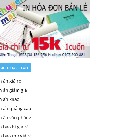
anh mục in ấn
n ấn giá rẻ
n ấn giảm giá
n ấn khác
In ấn quảng cáo
In ấn văn phòng
n bao bì giá rẻ
n bao thư giá rẻ