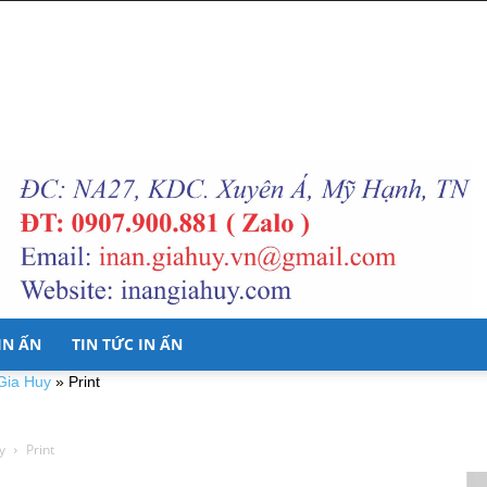
 IN ẤN
TIN TỨC IN ẤN
 Gia Huy
»
Print
y
Print