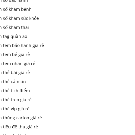
In sổ bảo hành
in sổ khám bệnh
in sổ khám sức khỏe
n sổ khám thai
n tag quần áo
n tem bảo hành giá rẻ
n tem bể giá rẻ
n tem nhãn giá rẻ
n thẻ bài giá rẻ
in thẻ cảm ơn
n thẻ tích điểm
n thẻ treo giá rẻ
n thẻ vip giá rẻ
n thùng carton giá rẻ
n tiêu đề thư giá rẻ