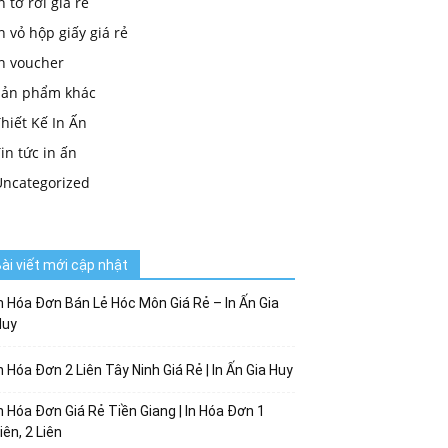
n tờ rơi giá rẻ
n vỏ hộp giấy giá rẻ
in voucher
Sản phẩm khác
hiết Kế In Ấn
in tức in ấn
Uncategorized
ài viết mới cập nhật
n Hóa Đơn Bán Lẻ Hóc Môn Giá Rẻ – In Ấn Gia
Huy
n Hóa Đơn 2 Liên Tây Ninh Giá Rẻ | In Ấn Gia Huy
n Hóa Đơn Giá Rẻ Tiền Giang | In Hóa Đơn 1
iên, 2 Liên