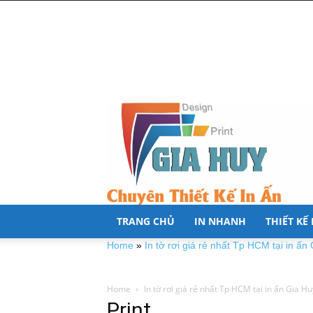
TRANG CHỦ
IN NHANH
THIẾT KẾ
Home
»
In tờ rơi giá rẻ nhất Tp HCM tại in ấn
Home
In tờ rơi giá rẻ nhất Tp HCM tại in ấn Gia Hu
Print