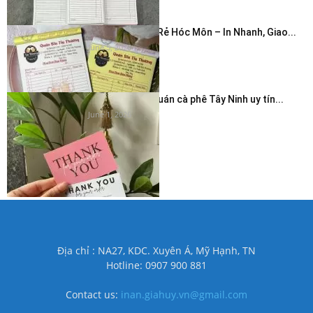
In Hóa Đơn Giá Rẻ Hóc Môn – In Nhanh, Giao...
June 5, 2026
In thẻ cảm ơn quán cà phê Tây Ninh uy tín...
June 1, 2026
Địa chỉ : NA27, KDC. Xuyên Á, Mỹ Hạnh, TN
Hotline: 0907 900 881
Contact us:
inan.giahuy.vn@gmail.com