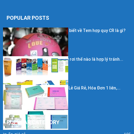
POPULAR POSTS
Những điều cần biết về Tem hợp quy CR là gì?
August 10, 2017
Kích thước in tờ rơi thế nào là hợp lý tránh...
July 7, 2017
In Hóa Đơn Bán Lẻ Giá Rẻ, Hóa Đơn 1 liên,...
July 31, 2017
POPULAR CATEGORY