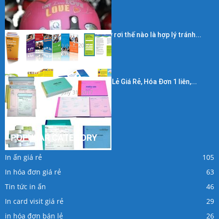
Kích thước in tờ rơi thế nào là hợp lý tránh...
July 7, 2017
In Hóa Đơn Bán Lẻ Giá Rẻ, Hóa Đơn 1 liên,...
July 31, 2017
POPULAR CATEGORY
In ấn giá rẻ
105
In hóa đơn giá rẻ
63
Tin tức in ấn
46
In card visit giá rẻ
29
in hóa đơn bán lẻ
26