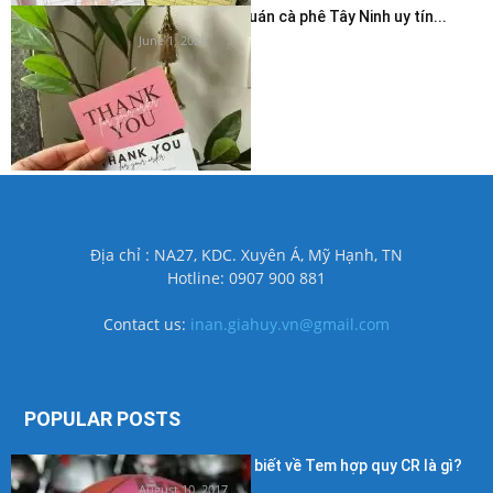
In thẻ cảm ơn quán cà phê Tây Ninh uy tín...
June 1, 2026
Địa chỉ : NA27, KDC. Xuyên Á, Mỹ Hạnh, TN
Hotline: 0907 900 881
Contact us:
inan.giahuy.vn@gmail.com
POPULAR POSTS
Những điều cần biết về Tem hợp quy CR là gì?
August 10, 2017