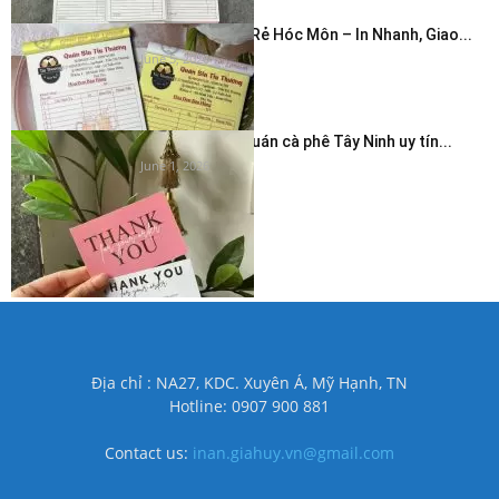
In Hóa Đơn Giá Rẻ Hóc Môn – In Nhanh, Giao...
June 5, 2026
In thẻ cảm ơn quán cà phê Tây Ninh uy tín...
June 1, 2026
Địa chỉ : NA27, KDC. Xuyên Á, Mỹ Hạnh, TN
Hotline: 0907 900 881
Contact us:
inan.giahuy.vn@gmail.com