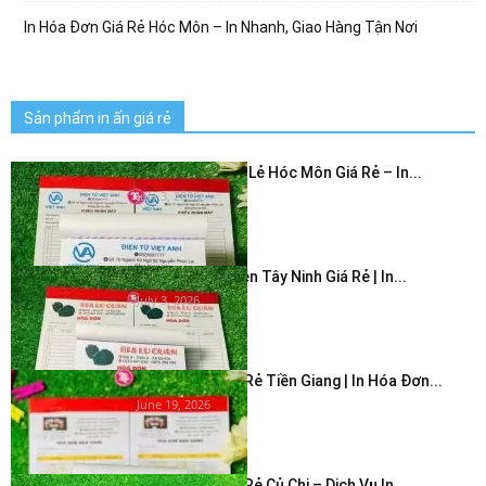
In Hóa Đơn Giá Rẻ Hóc Môn – In Nhanh, Giao Hàng Tận Nơi
Sản phẩm in ấn giá rẻ
In Hóa Đơn Bán Lẻ Hóc Môn Giá Rẻ – In...
July 3, 2026
In Hóa Đơn 2 Liên Tây Ninh Giá Rẻ | In...
July 3, 2026
In Hóa Đơn Giá Rẻ Tiền Giang | In Hóa Đơn...
June 19, 2026
In Hóa Đơn Giá Rẻ Củ Chi – Dịch Vụ In...