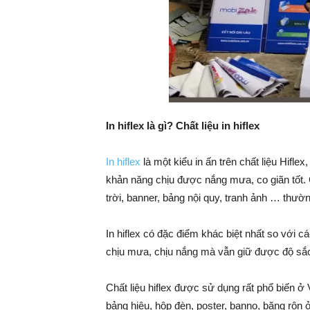
In hiflex là gì? Chất liệu in hiflex
In hiflex
là một kiểu in ấn trên chất liệu Hiflex
khản năng chịu được nắng mưa, co giãn tốt.
trời, banner, bảng nội quy, tranh ảnh … thườn
In hiflex có đặc điểm khác biệt nhất so với cá
chịu mưa, chịu nắng mà vẫn giữ được độ sắc 
Chất liệu hiflex được sử dụng rất phổ biến ở
bảng hiệu, hộp đèn, poster, banno, băng rôn