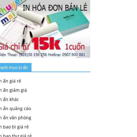
anh mục in ấn
n ấn giá rẻ
n ấn giảm giá
n ấn khác
In ấn quảng cáo
In ấn văn phòng
n bao bì giá rẻ
n bao thư giá rẻ