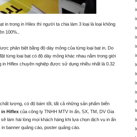
ạt in trong in Hilex thì người ta chia làm 3 loại là loại không
i
yên 100%..
i
i
n được phân biệt bằng độ dày mỏng của từng loại bạt in. Do
i
ặt từng loại bạt có độ dày mỏng khác nhau nằm trong giới
in Hiflex chuyên nghiệp được sử dụng nhiều nhất là 0.32
I
I
i
i
 chất lượng, có độ bám tốt, tất cả những sản phẩm biển
I
in Hiflex
của công ty TNHH MTV In ấn, SX, TM, DV Gia
I
 sẽ làm hài lòng mọi khách hàng khi lựa chọn dịch vụ in ấn
, in banner quảng cáo, poster quảng cáo.
I