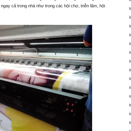
gay cả trong nhà như trong các hội chợ, triễn lãm, hội
I
I
I
i
i
i
I
i
I
i
I