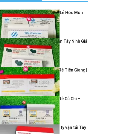
In Hóa Đơn Bán Lẻ Hóc Môn
Giá Rẻ – In...
July 3, 2026
In Hóa Đơn 2 Liên Tây Ninh Giá
Rẻ | In...
July 3, 2026
In Hóa Đơn Giá Rẻ Tiền Giang |
In Hóa Đơn...
June 19, 2026
In Hóa Đơn Giá Rẻ Củ Chi –
Dịch Vụ In...
June 15, 2026
In bao thư công ty vận tải Tây
Ninh – Giao...