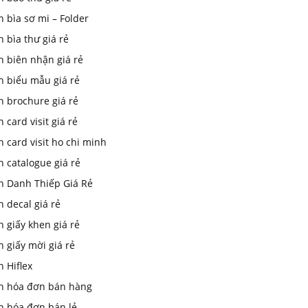
n bìa sơ mi – Folder
n bìa thư giá rẻ
n biên nhận giá rẻ
n biểu mẫu giá rẻ
n brochure giá rẻ
n card visit giá rẻ
n card visit ho chi minh
n catalogue giá rẻ
In Danh Thiếp Giá Rẻ
n decal giá rẻ
n giấy khen giá rẻ
n giấy mời giá rẻ
n Hiflex
in hóa đơn bán hàng
n hóa đơn bán lẻ