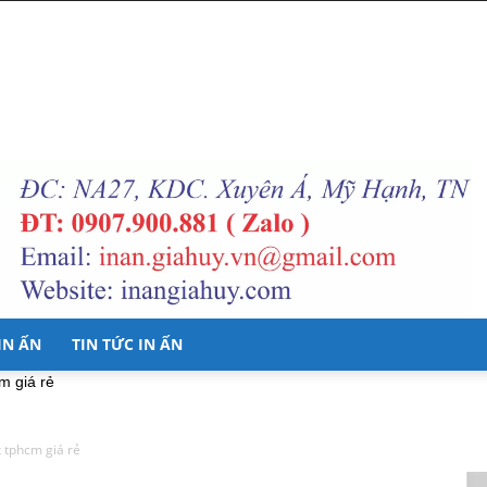
 IN ẤN
TIN TỨC IN ẤN
cm giá rẻ
ex tphcm giá rẻ