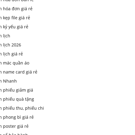
n hóa đơn giá rẻ
n kẹp file giá rẻ
n kỷ yếu giá rẻ
n lịch
n lịch 2026
n lịch giá rẻ
in mác quần áo
n name card giá rẻ
In Nhanh
n phiếu giảm giá
in phiếu quà tặng
n phiếu thu, phiếu chi
n phong bì giá rẻ
n poster giá rẻ