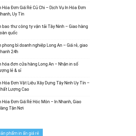
n Hóa Đơn Giá Rẻ Củ Chi – Dịch Vụ In Hóa Đơn
hanh, Uy Tín
n bao thư công ty vận tải Tây Ninh – Giao hàng
toàn quốc
n phong bì doanh nghiệp Long An – Giá rẻ, giao
nhanh 24h
n hóa đơn cửa hàng Long An – Nhận in số
ượng lẻ & sỉ
n Hóa Đơn Vật Liệu Xây Dựng Tây Ninh Uy Tín –
Chất Lượng Cao
n Hóa Đơn Giá Rẻ Hóc Môn – In Nhanh, Giao
Hàng Tận Nơi
ản phẩm in ấn giá rẻ