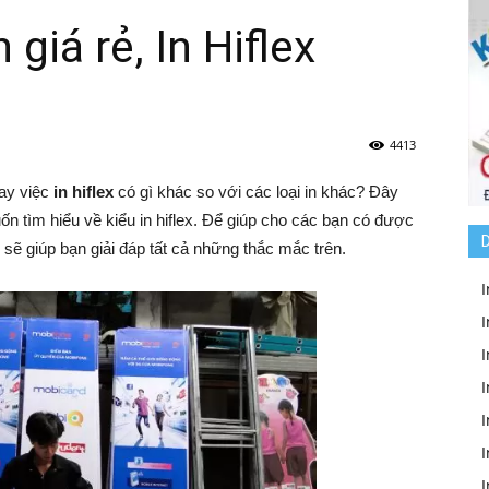
 giá rẻ, In Hiflex
4413
Hay việc
in hiflex
có gì khác so với các loại in khác? Đây
ốn tìm hiểu về kiểu in hiflex. Để giúp cho các bạn có được
D
 sẽ giúp bạn giải đáp tất cả những thắc mắc trên.
I
I
I
I
I