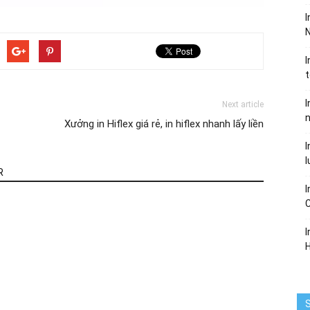
I
N
I
I
Next article
Xưởng in Hiflex giá rẻ, in hiflex nhanh lấy liền
I
l
R
I
I
S