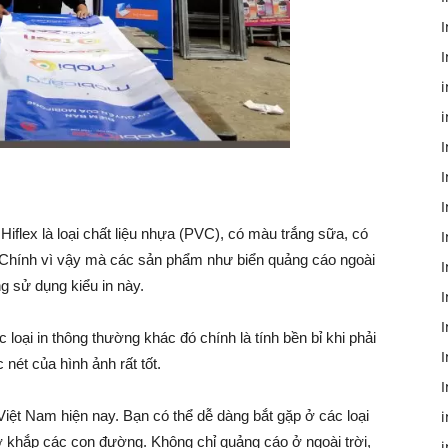
I
I
i
i
I
I
I
, Hiflex là loại chất liệu nhựa (PVC), có màu trắng sữa, có
I
 Chính vì vậy mà các sản phẩm như biển quảng cáo ngoài
g sử dụng kiểu in này.
I
I
c loại in thông thường khác đó chính là tính bền bỉ khi phải
I
nét của hình ảnh rất tốt.
I
 Việt Nam hiện nay. Bạn có thể dễ dàng bắt gặp ở các loại
 ở khắp các con đường. Không chỉ quảng cáo ở ngoài trời,
i