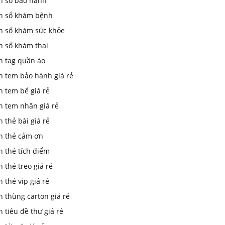
In sổ bảo hành
in sổ khám bệnh
in sổ khám sức khỏe
n sổ khám thai
n tag quần áo
n tem bảo hành giá rẻ
n tem bể giá rẻ
n tem nhãn giá rẻ
n thẻ bài giá rẻ
in thẻ cảm ơn
n thẻ tích điểm
n thẻ treo giá rẻ
n thẻ vip giá rẻ
n thùng carton giá rẻ
n tiêu đề thư giá rẻ