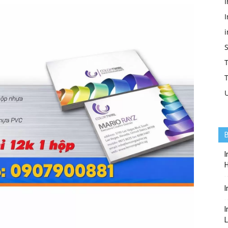
I
I
T
T
B
I
I
I
L