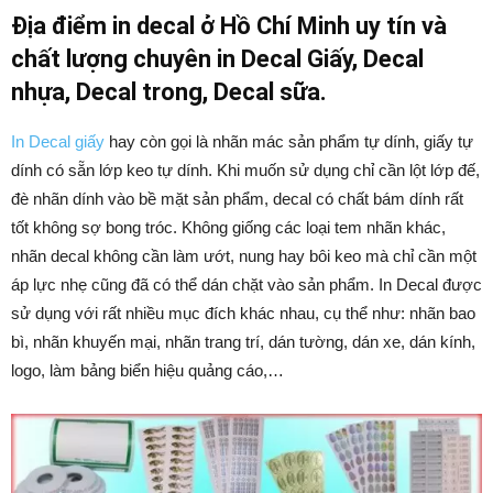
Địa điểm in decal ở Hồ Chí Minh uy tín và
chất lượng chuyên in Decal Giấy, Decal
nhựa, Decal trong, Decal sữa.
In Decal giấy
hay còn gọi là nhãn mác sản phẩm tự dính, giấy tự
dính có sẵn lớp keo tự dính. Khi muốn sử dụng chỉ cần lột lớp đế,
đè nhãn dính vào bề mặt sản phẩm, decal có chất bám dính rất
tốt không sợ bong tróc. Không giống các loại tem nhãn khác,
nhãn decal không cần làm ướt, nung hay bôi keo mà chỉ cần một
áp lực nhẹ cũng đã có thể dán chặt vào sản phẩm. In Decal được
sử dụng với rất nhiều mục đích khác nhau, cụ thể như: nhãn bao
bì, nhãn khuyến mại, nhãn trang trí, dán tường, dán xe, dán kính,
logo, làm bảng biển hiệu quảng cáo,…