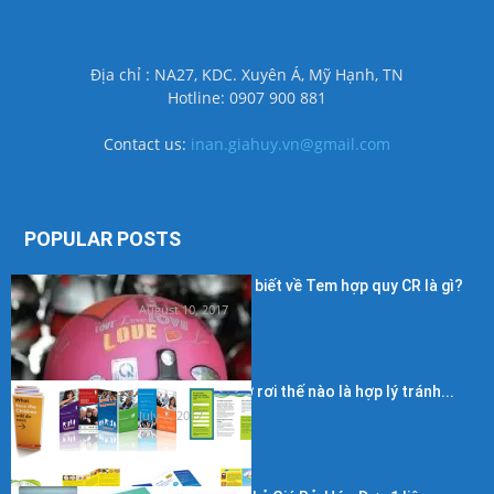
Địa chỉ : NA27, KDC. Xuyên Á, Mỹ Hạnh, TN
Hotline: 0907 900 881
Contact us:
inan.giahuy.vn@gmail.com
POPULAR POSTS
Những điều cần biết về Tem hợp quy CR là gì?
August 10, 2017
Kích thước in tờ rơi thế nào là hợp lý tránh...
July 7, 2017