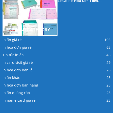
In Hóa Đơn Bán Lẻ Giá Rẻ, Hóa Đơn 1 liên,...
July 31, 2017
POPULAR CATEGORY
In ấn giá rẻ
105
In hóa đơn giá rẻ
63
Tin tức in ấn
46
In card visit giá rẻ
29
in hóa đơn bán lẻ
26
In ấn khác
25
in hóa đơn bán hàng
25
In ấn quảng cáo
23
In name card giá rẻ
23