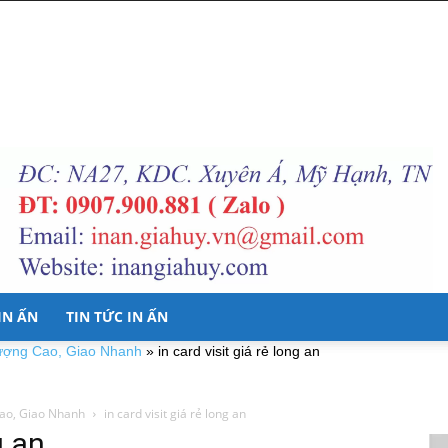
 IN ẤN
TIN TỨC IN ẤN
 Lượng Cao, Giao Nhanh
»
in card visit giá rẻ long an
Cao, Giao Nhanh
in card visit giá rẻ long an
g an