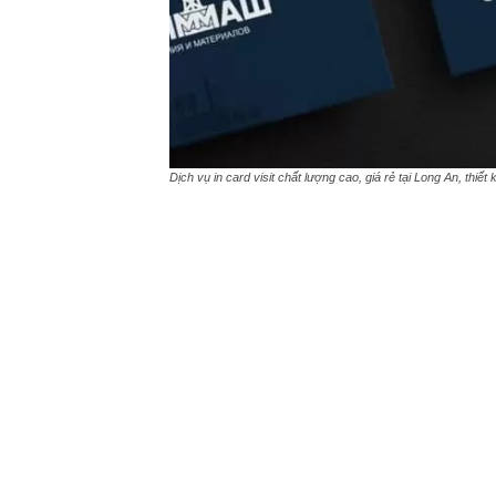
Dịch vụ in card visit chất lượng cao, giá rẻ tại Long An, thiế