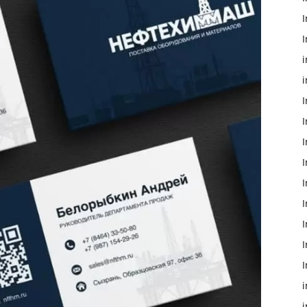
I
I
i
i
I
I
I
I
I
I
I
I
i