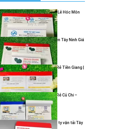
In Hóa Đơn Bán Lẻ Hóc Môn
Giá Rẻ – In...
July 3, 2026
In Hóa Đơn 2 Liên Tây Ninh Giá
Rẻ | In...
July 3, 2026
In Hóa Đơn Giá Rẻ Tiền Giang |
In Hóa Đơn...
June 19, 2026
In Hóa Đơn Giá Rẻ Củ Chi –
Dịch Vụ In...
June 15, 2026
In bao thư công ty vận tải Tây
Ninh – Giao...