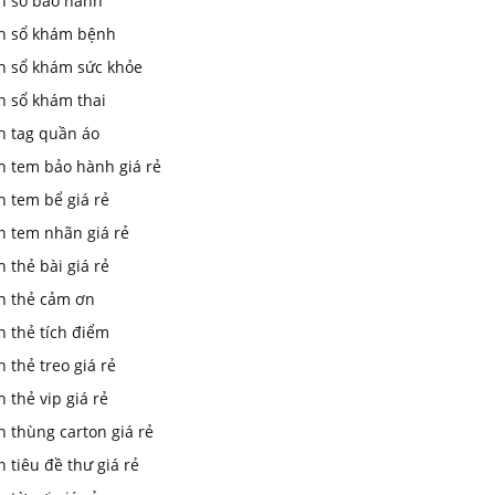
In sổ bảo hành
in sổ khám bệnh
in sổ khám sức khỏe
n sổ khám thai
n tag quần áo
n tem bảo hành giá rẻ
n tem bể giá rẻ
n tem nhãn giá rẻ
n thẻ bài giá rẻ
in thẻ cảm ơn
n thẻ tích điểm
n thẻ treo giá rẻ
n thẻ vip giá rẻ
n thùng carton giá rẻ
n tiêu đề thư giá rẻ