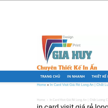
TRANG CHỦ
IN NHANH
THIẾT KẾ
Home
»
In Card Visit Giá Rẻ Long An | Chất
Home
In Card Visit Giá Rẻ Long An | Chất Lượng 
in card visit giá rẻ lon