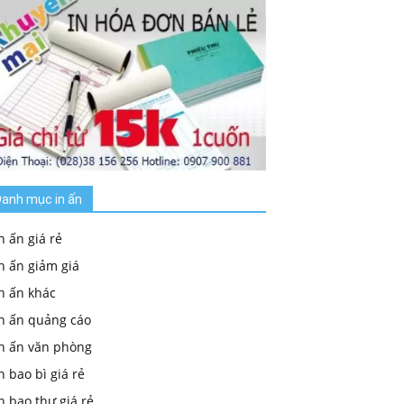
anh mục in ấn
n ấn giá rẻ
n ấn giảm giá
n ấn khác
In ấn quảng cáo
In ấn văn phòng
n bao bì giá rẻ
n bao thư giá rẻ