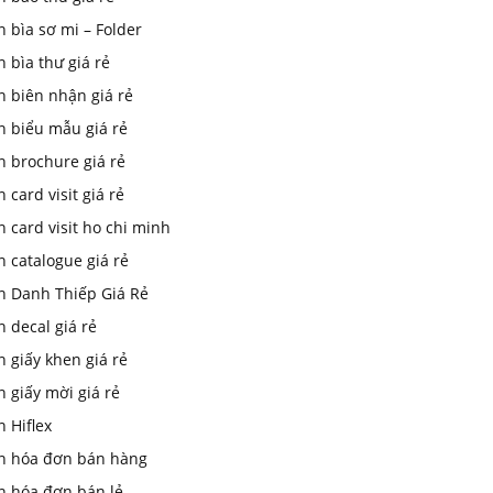
n bìa sơ mi – Folder
n bìa thư giá rẻ
n biên nhận giá rẻ
n biểu mẫu giá rẻ
n brochure giá rẻ
n card visit giá rẻ
n card visit ho chi minh
n catalogue giá rẻ
In Danh Thiếp Giá Rẻ
n decal giá rẻ
n giấy khen giá rẻ
n giấy mời giá rẻ
n Hiflex
in hóa đơn bán hàng
n hóa đơn bán lẻ