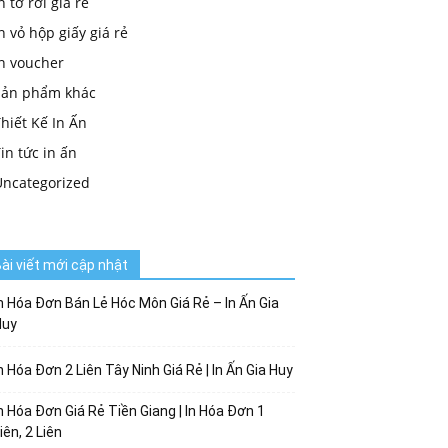
n tờ rơi giá rẻ
n vỏ hộp giấy giá rẻ
in voucher
Sản phẩm khác
hiết Kế In Ấn
in tức in ấn
Uncategorized
ài viết mới cập nhật
n Hóa Đơn Bán Lẻ Hóc Môn Giá Rẻ – In Ấn Gia
Huy
n Hóa Đơn 2 Liên Tây Ninh Giá Rẻ | In Ấn Gia Huy
n Hóa Đơn Giá Rẻ Tiền Giang | In Hóa Đơn 1
iên, 2 Liên