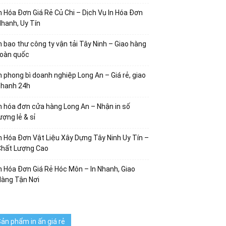
n Hóa Đơn Giá Rẻ Củ Chi – Dịch Vụ In Hóa Đơn
hanh, Uy Tín
n bao thư công ty vận tải Tây Ninh – Giao hàng
toàn quốc
n phong bì doanh nghiệp Long An – Giá rẻ, giao
nhanh 24h
n hóa đơn cửa hàng Long An – Nhận in số
ượng lẻ & sỉ
n Hóa Đơn Vật Liệu Xây Dựng Tây Ninh Uy Tín –
Chất Lượng Cao
n Hóa Đơn Giá Rẻ Hóc Môn – In Nhanh, Giao
Hàng Tận Nơi
ản phẩm in ấn giá rẻ