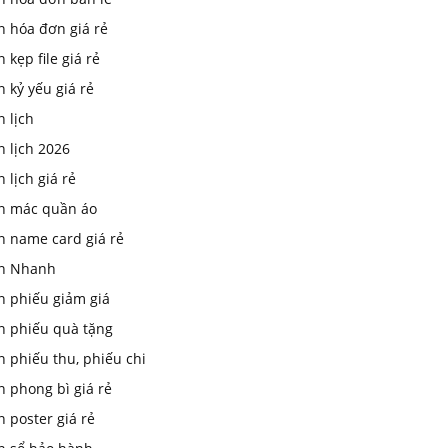
n hóa đơn giá rẻ
n kẹp file giá rẻ
n kỷ yếu giá rẻ
n lịch
n lịch 2026
n lịch giá rẻ
in mác quần áo
n name card giá rẻ
In Nhanh
n phiếu giảm giá
in phiếu quà tặng
n phiếu thu, phiếu chi
n phong bì giá rẻ
n poster giá rẻ