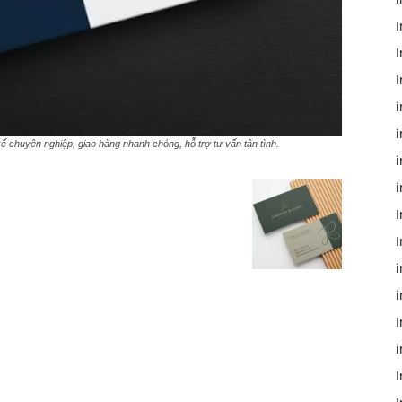
I
I
I
i
i
t kế chuyên nghiệp, giao hàng nhanh chóng, hỗ trợ tư vấn tận tình.
i
I
i
I
i
I