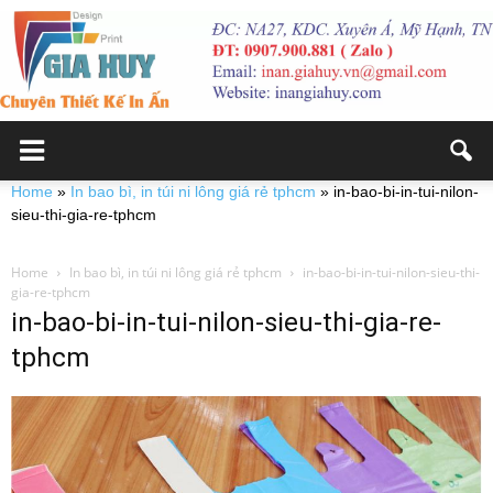
Home
»
In bao bì, in túi ni lông giá rẻ tphcm
»
in-bao-bi-in-tui-nilon-
sieu-thi-gia-re-tphcm
Home
In bao bì, in túi ni lông giá rẻ tphcm
in-bao-bi-in-tui-nilon-sieu-thi-
gia-re-tphcm
in-bao-bi-in-tui-nilon-sieu-thi-gia-re-
tphcm