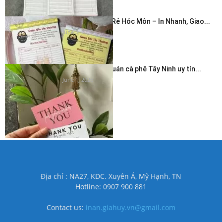
In Hóa Đơn Giá Rẻ Hóc Môn – In Nhanh, Giao...
June 5, 2026
In thẻ cảm ơn quán cà phê Tây Ninh uy tín...
June 1, 2026
Địa chỉ : NA27, KDC. Xuyên Á, Mỹ Hạnh, TN
Hotline: 0907 900 881
Contact us:
inan.giahuy.vn@gmail.com