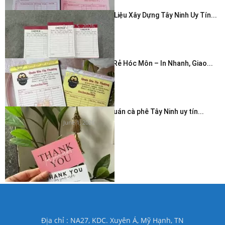
In Hóa Đơn Vật Liệu Xây Dựng Tây Ninh Uy Tín...
June 5, 2026
In Hóa Đơn Giá Rẻ Hóc Môn – In Nhanh, Giao...
June 5, 2026
In thẻ cảm ơn quán cà phê Tây Ninh uy tín...
June 1, 2026
Địa chỉ : NA27, KDC. Xuyên Á, Mỹ Hạnh, TN