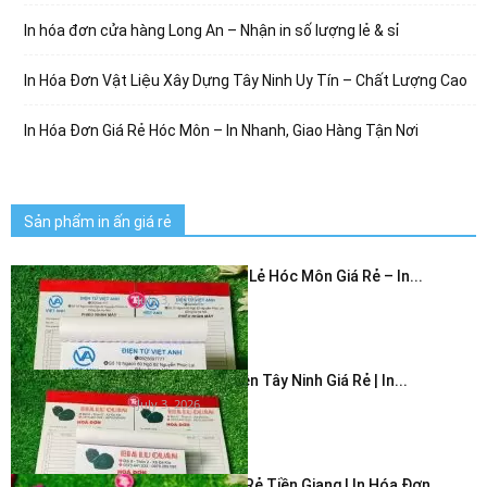
In hóa đơn cửa hàng Long An – Nhận in số lượng lẻ & sỉ
In Hóa Đơn Vật Liệu Xây Dựng Tây Ninh Uy Tín – Chất Lượng Cao
In Hóa Đơn Giá Rẻ Hóc Môn – In Nhanh, Giao Hàng Tận Nơi
Sản phẩm in ấn giá rẻ
In Hóa Đơn Bán Lẻ Hóc Môn Giá Rẻ – In...
July 3, 2026
In Hóa Đơn 2 Liên Tây Ninh Giá Rẻ | In...
July 3, 2026
In Hóa Đơn Giá Rẻ Tiền Giang | In Hóa Đơn...