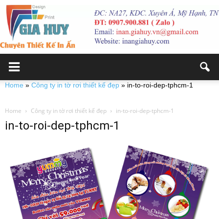
Home
»
Công ty in tờ rơi thiết kế đẹp
»
in-to-roi-dep-tphcm-1
Home
Công ty in tờ rơi thiết kế đẹp
in-to-roi-dep-tphcm-1
in-to-roi-dep-tphcm-1