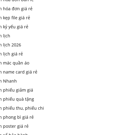
n hóa đơn giá rẻ
n kẹp file giá rẻ
n kỷ yếu giá rẻ
n lịch
n lịch 2026
n lịch giá rẻ
in mác quần áo
n name card giá rẻ
In Nhanh
n phiếu giảm giá
in phiếu quà tặng
n phiếu thu, phiếu chi
n phong bì giá rẻ
n poster giá rẻ