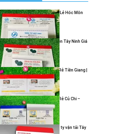
In Hóa Đơn Bán Lẻ Hóc Môn
Giá Rẻ – In...
July 3, 2026
In Hóa Đơn 2 Liên Tây Ninh Giá
Rẻ | In...
July 3, 2026
In Hóa Đơn Giá Rẻ Tiền Giang |
In Hóa Đơn...
June 19, 2026
In Hóa Đơn Giá Rẻ Củ Chi –
Dịch Vụ In...
June 15, 2026
In bao thư công ty vận tải Tây
Ninh – Giao...