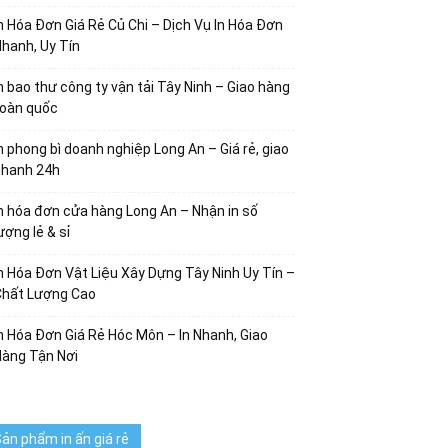
n Hóa Đơn Giá Rẻ Củ Chi – Dịch Vụ In Hóa Đơn
hanh, Uy Tín
n bao thư công ty vận tải Tây Ninh – Giao hàng
toàn quốc
n phong bì doanh nghiệp Long An – Giá rẻ, giao
nhanh 24h
n hóa đơn cửa hàng Long An – Nhận in số
ượng lẻ & sỉ
n Hóa Đơn Vật Liệu Xây Dựng Tây Ninh Uy Tín –
Chất Lượng Cao
n Hóa Đơn Giá Rẻ Hóc Môn – In Nhanh, Giao
Hàng Tận Nơi
ản phẩm in ấn giá rẻ