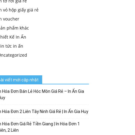
n tờ rơi giá rẻ
n vỏ hộp giấy giá rẻ
in voucher
Sản phẩm khác
hiết Kế In Ấn
in tức in ấn
Uncategorized
ài viết mới cập nhật
n Hóa Đơn Bán Lẻ Hóc Môn Giá Rẻ – In Ấn Gia
Huy
n Hóa Đơn 2 Liên Tây Ninh Giá Rẻ | In Ấn Gia Huy
n Hóa Đơn Giá Rẻ Tiền Giang | In Hóa Đơn 1
iên, 2 Liên