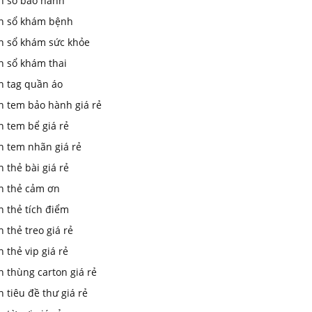
In sổ bảo hành
in sổ khám bệnh
in sổ khám sức khỏe
n sổ khám thai
n tag quần áo
n tem bảo hành giá rẻ
n tem bể giá rẻ
n tem nhãn giá rẻ
n thẻ bài giá rẻ
in thẻ cảm ơn
n thẻ tích điểm
n thẻ treo giá rẻ
n thẻ vip giá rẻ
n thùng carton giá rẻ
n tiêu đề thư giá rẻ