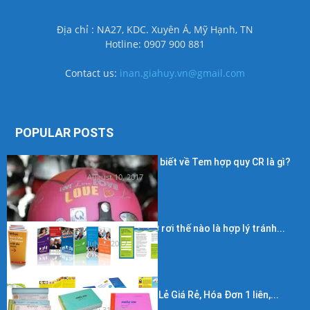
Địa chỉ : NA27, KDC. Xuyên Á, Mỹ Hạnh, TN
Hotline: 0907 900 881
Contact us:
inan.giahuy.vn@gmail.com
POPULAR POSTS
Những điều cần biết về Tem hợp quy CR là gì?
August 10, 2017
Kích thước in tờ rơi thế nào là hợp lý tránh...
July 7, 2017
In Hóa Đơn Bán Lẻ Giá Rẻ, Hóa Đơn 1 liên,...
July 31, 2017