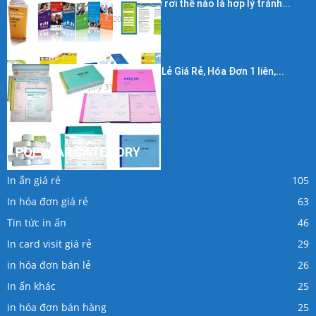
Kích thước in tờ rơi thế nào là hợp lý tránh...
July 7, 2017
In Hóa Đơn Bán Lẻ Giá Rẻ, Hóa Đơn 1 liên,...
July 31, 2017
POPULAR CATEGORY
In ấn giá rẻ
105
In hóa đơn giá rẻ
63
Tin tức in ấn
46
In card visit giá rẻ
29
in hóa đơn bán lẻ
26
In ấn khác
25
in hóa đơn bán hàng
25