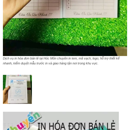
Dịch vụ in hóa đơn bán lẻ tại Hóc Môn chuyên in tem, mã vạch, logo; hỗ trợ thiết kế
nhanh, kiểm duyệt mẫu trước in và giao hàng tận nơi trong khu vực.