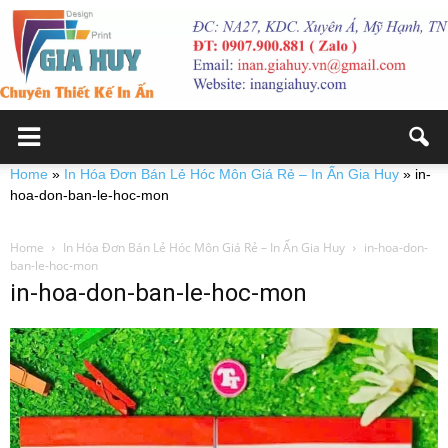
Home
»
In Hóa Đơn Bán Lẻ Hóc Môn Giá Rẻ – In Ấn Gia Huy
»
in-
hoa-don-ban-le-hoc-mon
Home
In Hóa Đơn Bán Lẻ Hóc Môn Giá Rẻ – In Ấn Gia Huy
in-hoa-don-
ban-le-hoc-mon
in-hoa-don-ban-le-hoc-mon