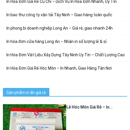
In Hóa Đơn Giá Rẻ Củ Chi – Dịch Vụ In Hóa Đơn Nhanh, Uy Tín
In bao thư công ty vận tải Tây Ninh – Giao hàng toàn quốc
In phong bì doanh nghiệp Long An – Giá rẻ, giao nhanh 24h
In hóa đơn cửa hàng Long An – Nhận in số lượng lẻ & sỉ
In Hóa Đơn Vật Liệu Xây Dựng Tây Ninh Uy Tín – Chất Lượng Cao
In Hóa Đơn Giá Rẻ Hóc Môn – In Nhanh, Giao Hàng Tận Nơi
Sản phẩm in ấn giá rẻ
In Hóa Đơn Bán Lẻ Hóc Môn Giá Rẻ – In...
July 3, 2026