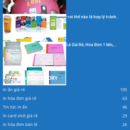
Kích thước in tờ rơi thế nào là hợp lý tránh...
July 7, 2017
In Hóa Đơn Bán Lẻ Giá Rẻ, Hóa Đơn 1 liên,...
July 31, 2017
POPULAR CATEGORY
In ấn giá rẻ
105
In hóa đơn giá rẻ
63
Tin tức in ấn
46
In card visit giá rẻ
29
in hóa đơn bán lẻ
26