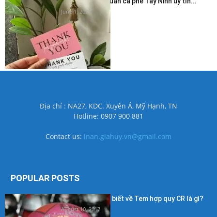
In thẻ cảm ơn quán cà phê Tây Ninh uy tín...
June 1, 2026
Địa chỉ : NA27, KDC. Xuyên Á, Mỹ Hạnh, TN
Hotline: 0907 900 881
Contact us:
inan.giahuy.vn@gmail.com
POPULAR POSTS
Những điều cần biết về Tem hợp quy CR là gì?
August 10, 2017