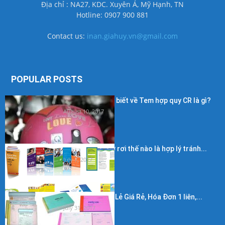
Địa chỉ : NA27, KDC. Xuyên Á, Mỹ Hạnh, TN
Hotline: 0907 900 881
Contact us:
inan.giahuy.vn@gmail.com
POPULAR POSTS
Những điều cần biết về Tem hợp quy CR là gì?
August 10, 2017
Kích thước in tờ rơi thế nào là hợp lý tránh...
July 7, 2017
In Hóa Đơn Bán Lẻ Giá Rẻ, Hóa Đơn 1 liên,...
July 31, 2017