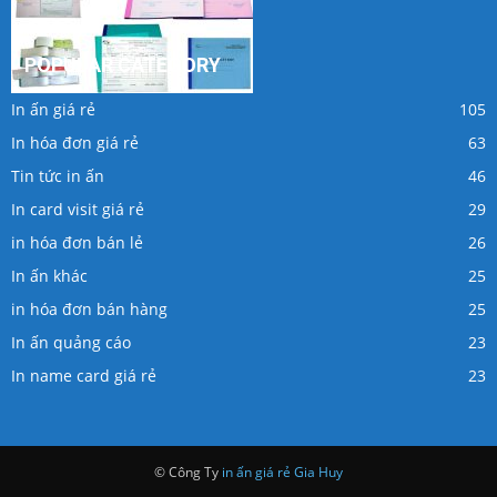
POPULAR CATEGORY
In ấn giá rẻ
105
In hóa đơn giá rẻ
63
Tin tức in ấn
46
In card visit giá rẻ
29
in hóa đơn bán lẻ
26
In ấn khác
25
in hóa đơn bán hàng
25
In ấn quảng cáo
23
In name card giá rẻ
23
© Công Ty
in ấn giá rẻ
Gia Huy