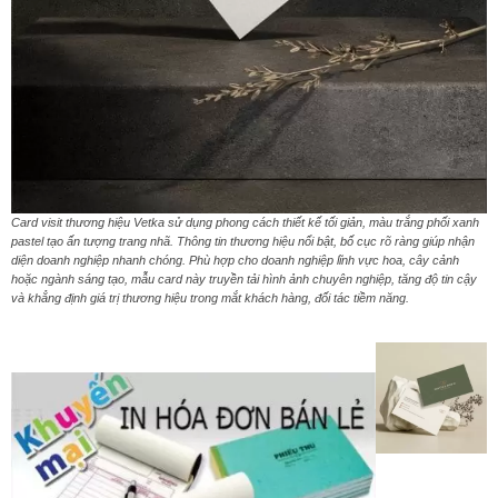
Card visit thương hiệu Vetka sử dụng phong cách thiết kế tối giản, màu trắng phối xanh
pastel tạo ấn tượng trang nhã. Thông tin thương hiệu nổi bật, bố cục rõ ràng giúp nhận
diện doanh nghiệp nhanh chóng. Phù hợp cho doanh nghiệp lĩnh vực hoa, cây cảnh
hoặc ngành sáng tạo, mẫu card này truyền tải hình ảnh chuyên nghiệp, tăng độ tin cậy
và khẳng định giá trị thương hiệu trong mắt khách hàng, đối tác tiềm năng.