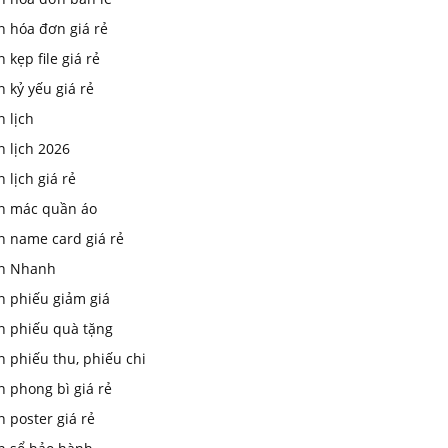
n hóa đơn giá rẻ
n kẹp file giá rẻ
n kỷ yếu giá rẻ
n lịch
n lịch 2026
n lịch giá rẻ
in mác quần áo
n name card giá rẻ
In Nhanh
n phiếu giảm giá
in phiếu quà tặng
n phiếu thu, phiếu chi
n phong bì giá rẻ
n poster giá rẻ