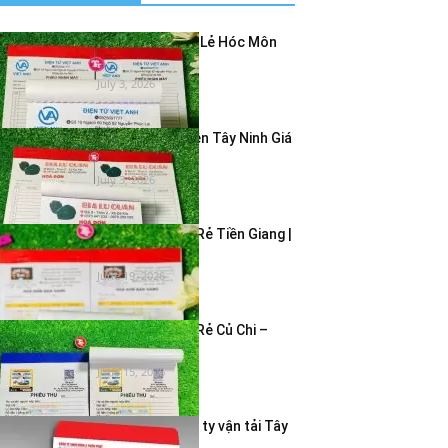
In Hóa Đơn Bán Lẻ Hóc Môn
Giá Rẻ – In...
July 3, 2026
In Hóa Đơn 2 Liên Tây Ninh Giá
Rẻ | In...
July 3, 2026
In Hóa Đơn Giá Rẻ Tiền Giang |
In Hóa Đơn...
June 19, 2026
In Hóa Đơn Giá Rẻ Củ Chi –
Dịch Vụ In...
June 15, 2026
In bao thư công ty vận tải Tây
Ninh – Giao...