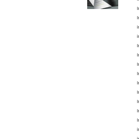
I
I
i
i
I
I
I
I
I
I
I
I
i