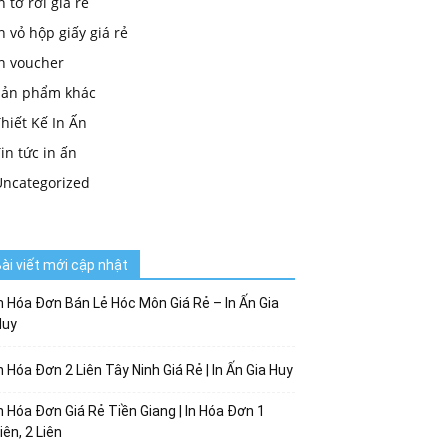
n tờ rơi giá rẻ
n vỏ hộp giấy giá rẻ
in voucher
Sản phẩm khác
hiết Kế In Ấn
in tức in ấn
Uncategorized
ài viết mới cập nhật
n Hóa Đơn Bán Lẻ Hóc Môn Giá Rẻ – In Ấn Gia
Huy
n Hóa Đơn 2 Liên Tây Ninh Giá Rẻ | In Ấn Gia Huy
n Hóa Đơn Giá Rẻ Tiền Giang | In Hóa Đơn 1
iên, 2 Liên