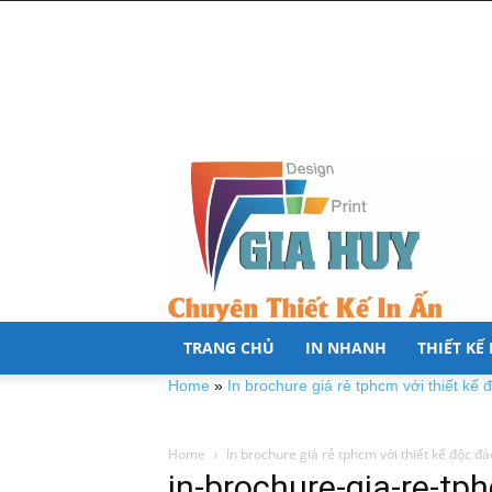
TRANG CHỦ
IN NHANH
THIẾT KẾ
Home
»
In brochure giá rẻ tphcm với thiết kế 
Home
In brochure giá rẻ tphcm với thiết kế độc đá
in-brochure-gia-re-tp