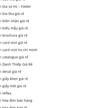
n bìa sơ mi – Folder
n bìa thư giá rẻ
n biên nhận giá rẻ
n biểu mẫu giá rẻ
n brochure giá rẻ
n card visit giá rẻ
n card visit ho chi minh
n catalogue giá rẻ
In Danh Thiếp Giá Rẻ
n decal giá rẻ
n giấy khen giá rẻ
n giấy mời giá rẻ
n Hiflex
in hóa đơn bán hàng
n hóa đơn bán lẻ