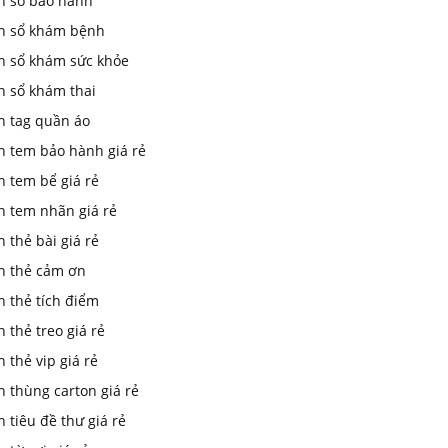
In sổ bảo hành
in sổ khám bệnh
in sổ khám sức khỏe
n sổ khám thai
n tag quần áo
n tem bảo hành giá rẻ
n tem bể giá rẻ
n tem nhãn giá rẻ
n thẻ bài giá rẻ
in thẻ cảm ơn
n thẻ tích điểm
n thẻ treo giá rẻ
n thẻ vip giá rẻ
n thùng carton giá rẻ
n tiêu đề thư giá rẻ