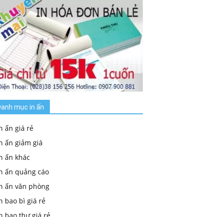
anh mục in ấn
n ấn giá rẻ
n ấn giảm giá
n ấn khác
In ấn quảng cáo
In ấn văn phòng
n bao bì giá rẻ
n bao thư giá rẻ