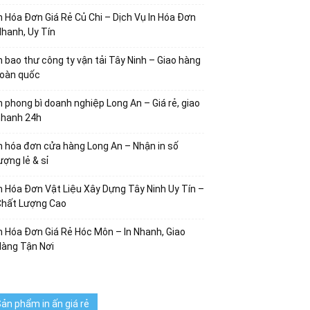
n Hóa Đơn Giá Rẻ Củ Chi – Dịch Vụ In Hóa Đơn
hanh, Uy Tín
n bao thư công ty vận tải Tây Ninh – Giao hàng
toàn quốc
n phong bì doanh nghiệp Long An – Giá rẻ, giao
nhanh 24h
n hóa đơn cửa hàng Long An – Nhận in số
ượng lẻ & sỉ
n Hóa Đơn Vật Liệu Xây Dựng Tây Ninh Uy Tín –
Chất Lượng Cao
n Hóa Đơn Giá Rẻ Hóc Môn – In Nhanh, Giao
Hàng Tận Nơi
ản phẩm in ấn giá rẻ