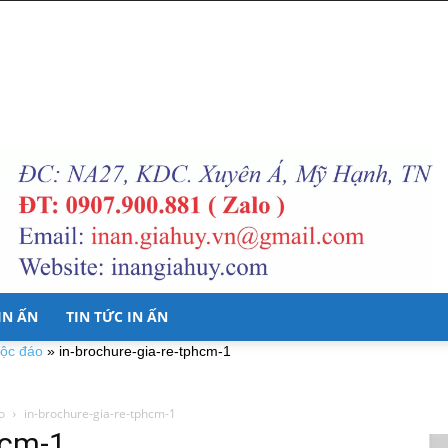
 IN ẤN
TIN TỨC IN ẤN
độc đáo
»
in-brochure-gia-re-tphcm-1
o
in-brochure-gia-re-tphcm-1
hcm-1